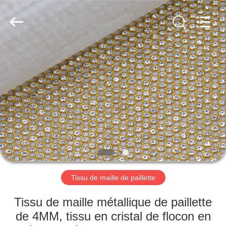
Anping
Yuntong
Metal
Wire
Mesh
Co.,Ltd.
All
Rights
MAISON
Reserved.
PRODUITS
AU
SUJET
DE
NOUS
Tissu de maille de paillette
VISITE
Tissu de maille métallique de paillette
D'USINE
de 4MM, tissu en cristal de flocon en