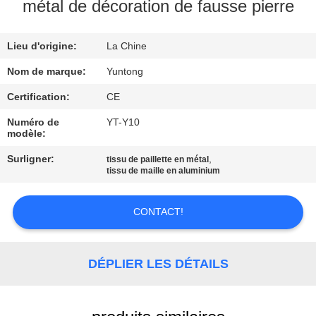
métal de décoration de fausse pierre
CONTRÔLE
Lieu d'origine:
La Chine
DE
QUALITÉ
Nom de marque:
Yuntong
Certification:
CE
CONTACTEZ-
Numéro de
YT-Y10
modèle:
NOUS
Surligner:
,
tissu de paillette en métal
tissu de maille en aluminium
NOUVELLES
CONTACT!
DEMANDEZ
UNE
DÉPLIER LES DÉTAILS
CITATION