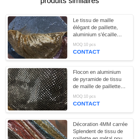
produits similaires
PLAN
DU
Le tissu de maille
SITE
élégant de paillette,
aluminium s'écaille
POLITIQUE
tissu de maille en
MOQ:10 pcs
métal de connexion
DE
CONTACT
CONFIDENTIALITÉ
Flocon en aluminium
de pyramide de tissu
de maille de paillette
scintillante joint pour le
MOQ:10 pcs
vêtement
CONTACT
Décoration 4MM carrée
Splendent de tissu de
paillette en métal pour