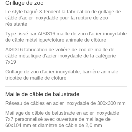
Grillage de zoo
CONTRÔLE
Le style bagué X-tendent la fabrication de grillage de
câble d'acier inoxydable pour la rupture de zoo
DE
résistante
QUALITÉ
Type tissé par AISI316 maille de zoo d'acier inoxydable
de câble métallique/clôture animale de clôture
CONTACTEZ-
AISI316 fabrication de volière de zoo de maille de
câble métallique d'acier inoxydable de la catégorie
NOUS
7x19
Grillage de zoo d'acier inoxydable, barrière animale
NOUVELLES
tricotée de maille de clôture
Maille de câble de balustrade
DEMANDEZ
Réseau de câbles en acier inoxydable de 300x300 mm
UNE
Maillage de câble de balustrade en acier inoxydable
CITATION
7x7 personnalisé avec ouverture de maillage de
60x104 mm et diamètre de câble de 2,0 mm