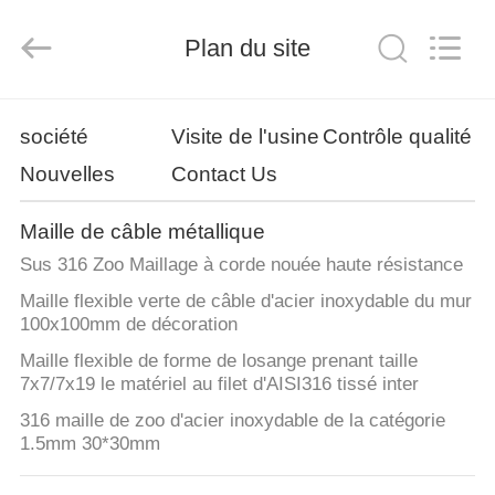
Anping
Yuntong
Metal
Plan du site
Wire
Mesh
Co.,Ltd.
All
Rights
MAISON
Reserved.
société
Visite de l'usine
Contrôle qualité
Nouvelles
Contact Us
PRODUITS
Maille de câble métallique
AU
Sus 316 Zoo Maillage à corde nouée haute résistance
SUJET
Maille flexible verte de câble d'acier inoxydable du mur
DE
100x100mm de décoration
NOUS
Maille flexible de forme de losange prenant taille
7x7/7x19 le matériel au filet d'AISI316 tissé inter
316 maille de zoo d'acier inoxydable de la catégorie
VISITE
1.5mm 30*30mm
D'USINE