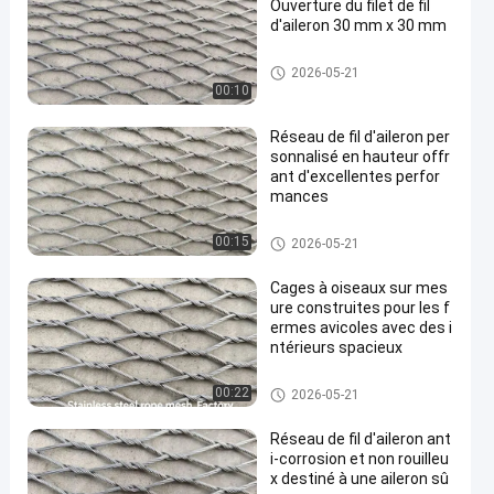
Ouverture du filet de fil
d'aileron 30 mm x 30 mm
Fabrication de fil de volière
2026-05-21
00:10
Réseau de fil d'aileron per
sonnalisé en hauteur offr
ant d'excellentes perfor
mances
Fabrication de fil de volière
00:15
2026-05-21
Cages à oiseaux sur mes
ure construites pour les f
ermes avicoles avec des i
ntérieurs spacieux
Fabrication de fil de volière
00:22
2026-05-21
Réseau de fil d'aileron ant
i-corrosion et non rouilleu
x destiné à une aileron sû