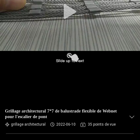
CONTRÔLE
DE
QUALITÉ
CONTACTEZ-
NOUS
NOUVELLES
DEMANDEZ
UNE
Grillage architectural 7*7 de balustrade flexible de Webnet
pour l'escalier de pont
CITATION
grillage architectural
2022-06-10
35 points de vue