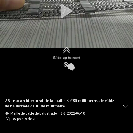
CONTRÔLE
DE
QUALITÉ
CONTACTEZ-
NOUS
NOUVELLES
DEMANDEZ
2,5 trou architectural de la maille 80*80 millimètres de câble
UNE
de balustrade de fil de millimètre
Maille de câble de balustrade
2022-06-10
CITATION
35 points de vue