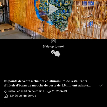
CONTRÔLE
DE
QUALITÉ
CONTACTEZ-
NOUS
NOUVELLES
DEMANDEZ
les points de vente à chaînes en aluminium de restaurants
UNE
d'hôtels d'écran de mouche de porte de 1.6mm ont adapté
aux besoins du client
rideau en maillon de chaîne
2022-06-13
CITATION
13426 points de vue