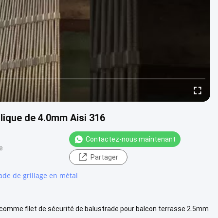
llique de 4.0mm Aisi 316
Contactez-nous maintenant
e
Partager
ade de grillage en métal
on comme filet de sécurité de balustrade pour balcon terrasse 2.5mm