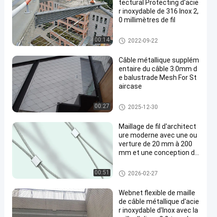
tectural Protecting d'acie
r inoxydable de 316 Inox 2,
0 millimètres de fil
grillage architectural
00:14
2022-09-22
Câble métallique supplém
entaire du câble 3.0mm d
e balustrade Mesh For St
aircase
Maille de câble métallique
00:27
2025-12-30
Maillage de fil d'architect
ure moderne avec une ou
verture de 20 mm à 200
mm et une conception de
maillage vertical horizont
al
grillage architectural
00:51
2026-02-27
Webnet flexible de maille
de câble métallique d'acie
r inoxydable d'Inox avec la