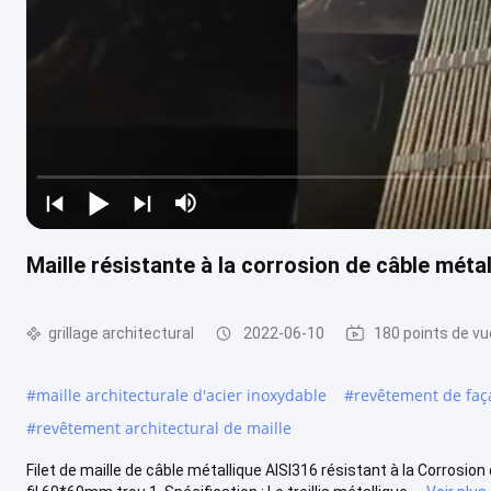
Maille résistante à la corrosion de câble méta
grillage architectural
2022-06-10
180 points de vu
#
maille architecturale d'acier inoxydable
#
revêtement de faç
#
revêtement architectural de maille
Filet de maille de câble métallique AISI316 résistant à la Corrosi