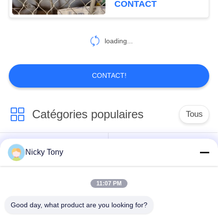
CONTACT
loading...
CONTACT!
Catégories populaires
Tous
Maille de câble
Nicky Tony
Grillage de zoo
métallique
11:07 PM
Maille de câble de
Fabrication de fil de
balustrade
volière
Good day, what product are you looking for?