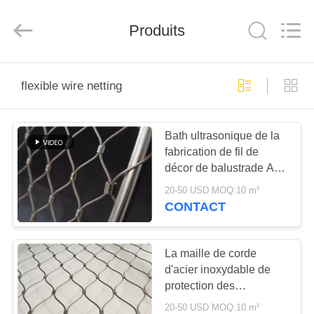
Anping
Yuntong
Metal
Produits
Wire
Mesh
Co.,Ltd.
All
Rights
MAISON
Reserved.
flexible wire netting
PRODUITS
Bath ultrasonique de la
fabrication de fil de
AU
décor de balustrade AISI
SUJET
316 flexibles fini
20-50 USD MOQ:10 m²
DE
CONTACT
NOUS
La maille de corde
d'acier inoxydable de
VISITE
protection des
D'USINE
animaux/a noué la
20-50 USD MOQ:10 m²