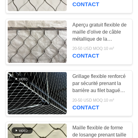
maille de filet de fil
CONTACT
CONTRÔLE
DE
Aperçu gratuit flexible de
QUALITÉ
maille d'olive de câble
métallique de la
catégorie AISI316
20-50 USD MOQ:10 m²
CONTACTEZ-
CONTACT
NOUS
Grillage flexible renforcé
NOUVELLES
par sécurité prenant la
barrière au filet baguée
architecturale de solides
DEMANDEZ
20-50 USD MOQ:10 m²
solubles 304
CONTACT
UNE
CITATION
Maille flexible de forme
de losange prenant taille