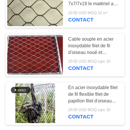
PLAN
7x7/7x19 le matériel au
DU
filet d'AISI316 tissé inter
20-50 USD MOQ:10 m²
CONTACT
SITE
POLITIQUE
Cable souple en acier
inoxydable filet de fil
DE
d'oiseau noué et
CONFIDENTIALITÉ
ferrouillé
20-50 USD MOQ:sqm 10
CONTACT
En acier inoxydable filet
de fil flexible filet de
papillon filet d'oiseau
aviary
20-50 USD MOQ:sqm 10
CONTACT