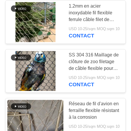
1.2mm en acier
inoxydable fil flexible
ferrule câble filet de
câble filet pour les
USD 10-25/sqm MOQ:sqm 10
oiseaux aviary
CONTACT
SS 304 316 Maillage de
clôture de zoo filetage
de câble flexible pour
volière
USD 10-25/sqm MOQ:sqm 10
CONTACT
Réseau de fil d'avion en
ferraille flexible résistant
à la corrosion
USD 10-25/sqm MOQ:sqm 10