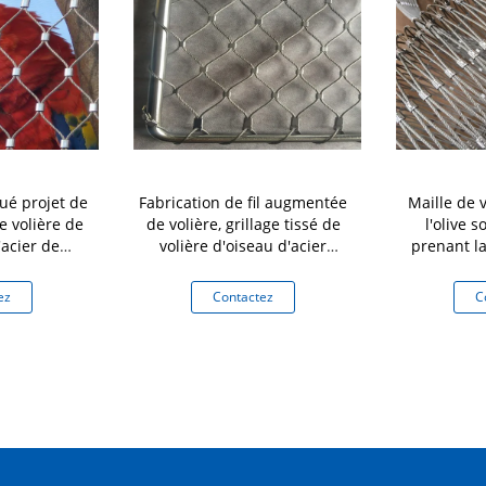
ué projet de
Fabrication de fil augmentée
Maille de 
e volière de
de volière, grillage tissé de
l'olive s
'acier de
volière d'oiseau d'acier
prenant la
ss
inoxydable
polie de d
ez
Contactez
C