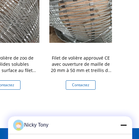
volière de zoo de
Filet de volière approuvé CE
Fabricat
olides solubles
avec ouverture de maille de
grillage de
 surface au filet
20 mm à 50 mm et treillis de
d'acie
iamètre de fil de
câble en acier inoxydable de
1.6mm
2,0 mm de diamètre de fil
ontactez
Contactez
Co
Nicky Tony