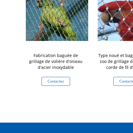
 approuvé CE
Fabrication baguée de
Type noué et bag
de maille de
grillage de volière d'oiseau
zoo de grillage d
 treillis de
d'acier inoxydable
corde de fil d
noxydable de
Stainel
ètre de fil
tez
Contactez
Contact