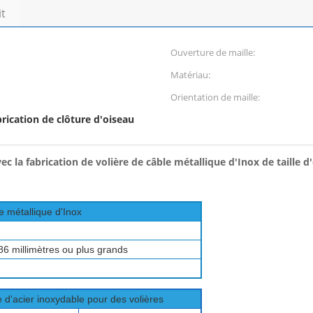
it
Ouverture de maille:
Matériau:
Orientation de maille:
brication de clôture d'oiseau
c la fabrication de volière de câble métallique d'Inox de taille 
e métallique d'Inox
6 millimètres ou plus grands
d'acier inoxydable pour des volières