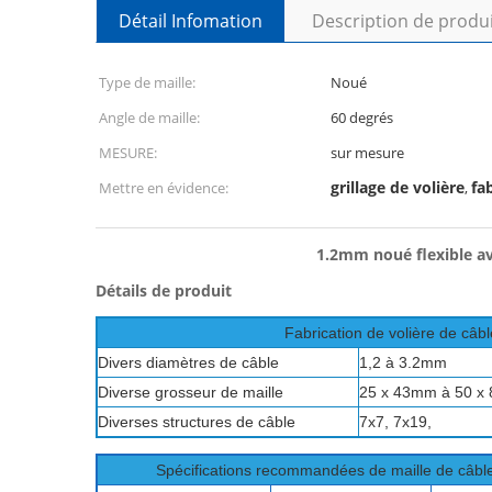
Détail Infomation
Description de produ
Type de maille:
Noué
Angle de maille:
60 degrés
MESURE:
sur mesure
grillage de volière
fa
Mettre en évidence:
,
1.2mm noué flexible ave
Détails de produit
Fabrication de volière de câbl
Divers diamètres de câble
1,2 à 3.2mm
Diverse grosseur de maille
25 x 43mm à 50 x 8
Diverses structures de câble
7x7, 7x19,
Spécifications recommandées de maille de câble 