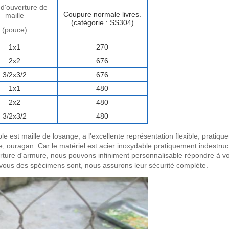
e d'ouverture de
Coupure normale livres.
maille
(catégorie : SS304)
(pouce)
1x1
270
2x2
676
3/2x3/2
676
1x1
480
2x2
480
3/2x3/2
480
ble est maille de losange, a l'excellente représentation flexible, pratique
ge, ouragan. Car le matériel est acier inoxydable pratiquement indestruct
'ouverture d'armure, nous pouvons infiniment personnalisable répondre à 
ous des spécimens sont, nous assurons leur sécurité complète.