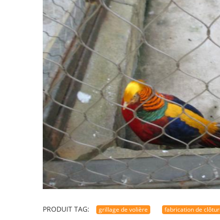
PRODUIT TAG:
grillage de volière
fabrication de clôtu