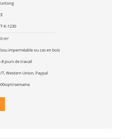
Yuntong
CE
YT-K-1230
10 m²
Tissu imperméable ou cas en bois
-8 jours de travail
T/T, Western Union, Paypal
500sqm/semaine