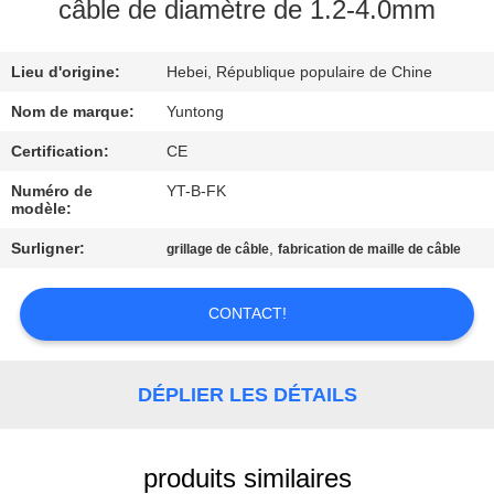
câble de diamètre de 1.2-4.0mm
CONTRÔLE
Lieu d'origine:
Hebei, République populaire de Chine
DE
QUALITÉ
Nom de marque:
Yuntong
Certification:
CE
CONTACTEZ-
Numéro de
YT-B-FK
modèle:
NOUS
Surligner:
,
grillage de câble
fabrication de maille de câble
NOUVELLES
CONTACT!
DEMANDEZ
UNE
DÉPLIER LES DÉTAILS
CITATION
produits similaires