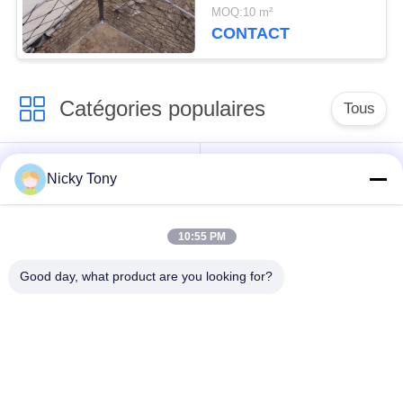
câble métallique d'acier
MOQ:10 m²
inoxydable
CONTACT
Catégories populaires
Tous
Maille de câble
Grillage de zoo
Nicky Tony
métallique
10:55 PM
Maille de câble de
Fabrication de fil de
balustrade
volière
Good day, what product are you looking for?
X tendez la maille de
Câble métallique noir
câble
d'oxyde
Treillis d'usine de
grillage architectural