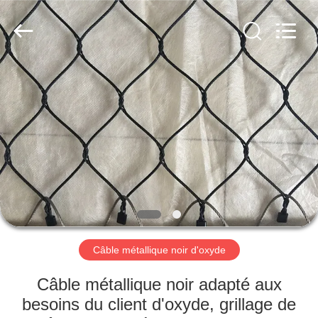
Anping
Yuntong
Metal
Wire
Mesh
Co.,Ltd.
All
Rights
MAISON
Reserved.
PRODUITS
AU
SUJET
DE
NOUS
Câble métallique noir d'oxyde
VISITE
Câble métallique noir adapté aux
D'USINE
besoins du client d'oxyde, grillage de