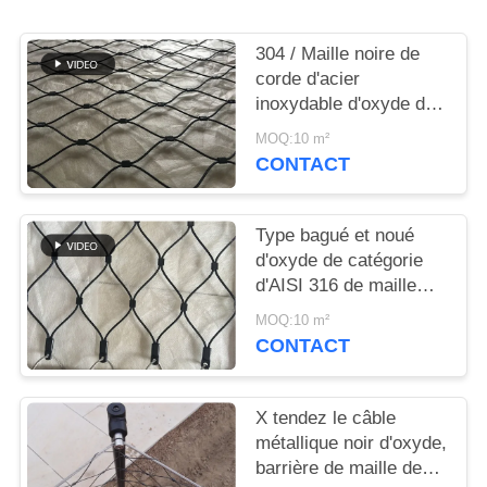
PLAN
DU
304 / Maille noire de
SITE
corde d'acier
inoxydable d'oxyde de
316 Inox pour la clôture
MOQ:10 m²
POLITIQUE
animale/balustrade
CONTACT
DE
CONFIDENTIALITÉ
Type bagué et noué
d'oxyde de catégorie
d'AISI 316 de maille
noire de câble
MOQ:10 m²
métallique
CONTACT
X tendez le câble
métallique noir d'oxyde,
barrière de maille de