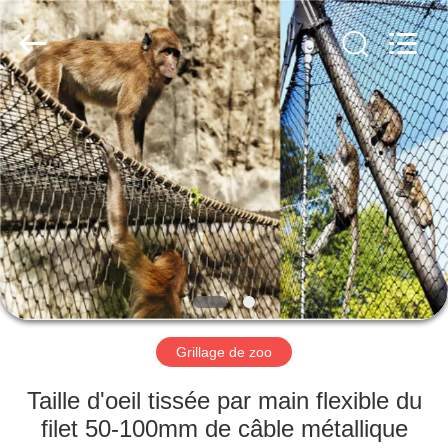
Anping
Yuntong
Metal
Wire
Mesh
Co.,Ltd.
All
Rights
MAISON
Reserved.
PRODUITS
AU
SUJET
DE
NOUS
Grillage de zoo
VISITE
Taille d'oeil tissée par main flexible du
D'USINE
filet 50-100mm de câble métallique