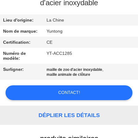
d'acier inoxydable
CONTRÔLE
Lieu d'origine:
La Chine
DE
QUALITÉ
Nom de marque:
Yuntong
Certification:
CE
CONTACTEZ-
Numéro de
YT-ACC1285
modèle:
NOUS
Surligner:
,
maille de zoo d'acier inoxydable
maille animale de clôture
NOUVELLES
CONTACT!
DEMANDEZ
UNE
DÉPLIER LES DÉTAILS
CITATION