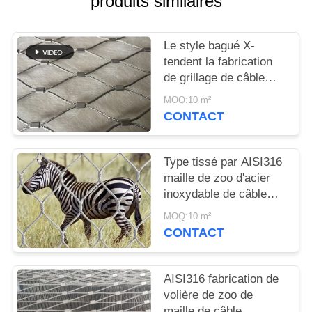
produits similaires
PLAN
DU
Le style bagué X-
SITE
tendent la fabrication
de grillage de câble
POLITIQUE
d'acier inoxydable pour
MOQ:10 m²
la rupture de zoo
DE
CONTACT
résistante
CONFIDENTIALITÉ
Type tissé par AISI316
maille de zoo d'acier
inoxydable de câble
métallique/clôture
MOQ:10 m²
animale de clôture
CONTACT
AISI316 fabrication de
volière de zoo de
maille de câble