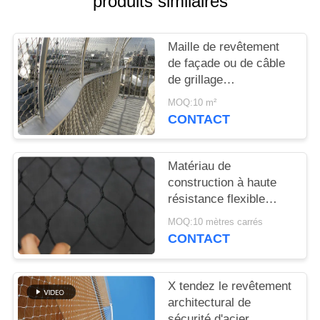
produits similaires
PLAN
DU
Maille de revêtement
SITE
de façade ou de câble
de grillage
POLITIQUE
architectural/acier
MOQ:10 m²
inoxydable
DE
CONTACT
CONFIDENTIALITÉ
Matériau de
construction à haute
résistance flexible
tissé par main de
MOQ:10 mètres carrés
grillage architectural
CONTACT
X tendez le revêtement
architectural de
sécurité d'acier