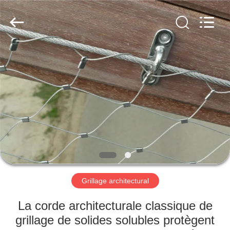
Anping
Yuntong
Metal
Wire
Mesh
Co.,Ltd.
All
Rights
MAISON
Reserved.
PRODUITS
AU
SUJET
DE
NOUS
Grillage architectural
VISITE
La corde architecturale classique de
D'USINE
grillage de solides solubles protègent