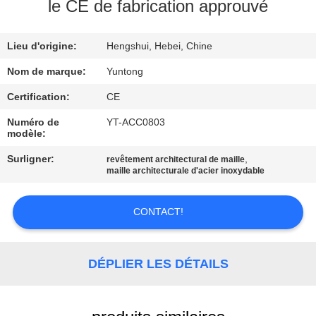
le CE de fabrication approuvé
CONTRÔLE
Lieu d'origine:
Hengshui, Hebei, Chine
DE
QUALITÉ
Nom de marque:
Yuntong
Certification:
CE
CONTACTEZ-
Numéro de
YT-ACC0803
modèle:
NOUS
Surligner:
,
revêtement architectural de maille
maille architecturale d'acier inoxydable
NOUVELLES
CONTACT!
DEMANDEZ
UNE
DÉPLIER LES DÉTAILS
CITATION