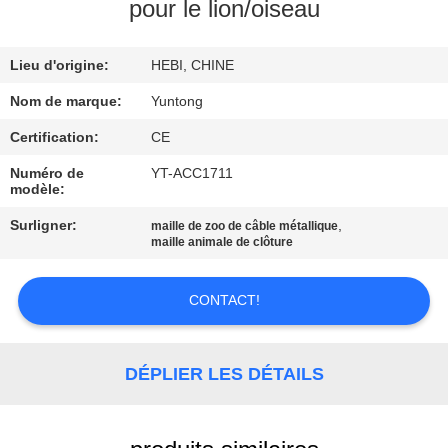
pour le lion/oiseau
CONTRÔLE
Lieu d'origine:
HEBI, CHINE
DE
QUALITÉ
Nom de marque:
Yuntong
Certification:
CE
CONTACTEZ-
Numéro de
YT-ACC1711
modèle:
NOUS
Surligner:
,
maille de zoo de câble métallique
maille animale de clôture
NOUVELLES
CONTACT!
DEMANDEZ
UNE
DÉPLIER LES DÉTAILS
CITATION