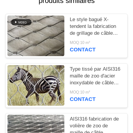
produits similaires
PLAN
DU
Le style bagué X-
SITE
tendent la fabrication
de grillage de câble
POLITIQUE
d'acier inoxydable pour
MOQ:10 m²
la rupture de zoo
DE
CONTACT
résistante
CONFIDENTIALITÉ
Type tissé par AISI316
maille de zoo d'acier
inoxydable de câble
métallique/clôture
MOQ:10 m²
animale de clôture
CONTACT
AISI316 fabrication de
volière de zoo de
maille de câble