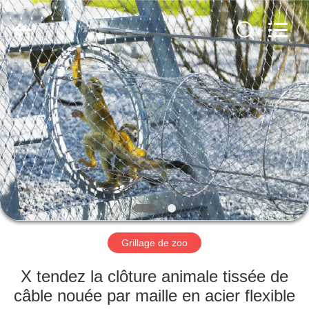
Anping
Yuntong
Metal
Wire
Mesh
Co.,Ltd.
All
Rights
MAISON
Reserved.
PRODUITS
AU
SUJET
DE
NOUS
Grillage de zoo
VISITE
X tendez la clôture animale tissée de
D'USINE
câble nouée par maille en acier flexible