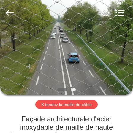
Anping
Yuntong
Metal
Wire
Mesh
Co.,Ltd.
All
Rights
MAISON
Reserved.
PRODUITS
AU
SUJET
DE
NOUS
X tendez la maille de câble
VISITE
Façade architecturale d'acier
D'USINE
inoxydable de maille de haute