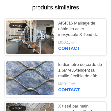
PLAN
produits similaires
DU
SITE
AISI316 Maillage de
câble en acier
POLITIQUE
inoxydable X-Tend de
1,2 mm à 3,2 mm
DE
MOQ:10 m²
CONTACT
CONFIDENTIALITÉ
le diamètre de corde de
1.6MM X-tendent la
maille flexible de câble
d'acier inoxydable pour
MOQ:10 m²
le mur vert
CONTACT
X tissé par main