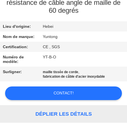
résistance de câble angle de maille de
60 degrés
CONTRÔLE
DE
Lieu d'origine:
Hebei
QUALITÉ
Nom de marque:
Yuntong
CONTACTEZ-
Certification:
CE , SGS
NOUS
Numéro de
YT-B-O
modèle:
Surligner:
,
maille tissée de corde
NOUVELLES
fabrication de câble d'acier inoxydable
DEMANDEZ
CONTACT!
UNE
CITATION
DÉPLIER LES DÉTAILS