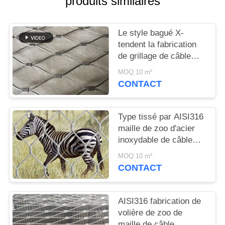
produits similaires
PLAN
DU
Le style bagué X-
SITE
tendent la fabrication
de grillage de câble
POLITIQUE
d'acier inoxydable pour
MOQ:10 m²
la rupture de zoo
DE
CONTACT
résistante
CONFIDENTIALITÉ
Type tissé par AISI316
maille de zoo d'acier
inoxydable de câble
métallique/clôture
MOQ:10 m²
animale de clôture
CONTACT
AISI316 fabrication de
volière de zoo de
maille de câble