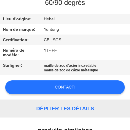
60/90 degrés
CONTRÔLE
Lieu d'origine:
Hebei
DE
QUALITÉ
Nom de marque:
Yuntong
Certification:
CE , SGS
CONTACTEZ-
Numéro de
YT--FF
modèle:
NOUS
Surligner:
,
maille de zoo d'acier inoxydable
maille de zoo de câble métallique
NOUVELLES
CONTACT!
DEMANDEZ
UNE
DÉPLIER LES DÉTAILS
CITATION