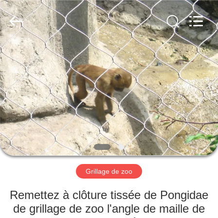
Anping
Yuntong
Metal
Wire
Mesh
Co.,Ltd.
All
Rights
MAISON
Reserved.
PRODUITS
AU
SUJET
DE
NOUS
Grillage de zoo
VISITE
Remettez à clôture tissée de Pongidae
D'USINE
de grillage de zoo l'angle de maille de