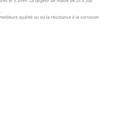
ètres et 3.2mm. La largeur de maille de 25 à 200
.
eilleure qualité ou où la résistance à la corrosion