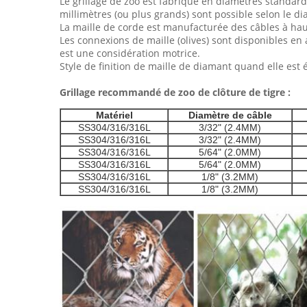
Le grillage de zoo est fabriqué en diamètres standard 
millimètres (ou plus grands) sont possible selon le d
La maille de corde est manufacturée des câbles à haut
Les connexions de maille (olives) sont disponibles en 
est une considération motrice.
Style de finition de maille de diamant quand elle est é
Grillage recommandé de zoo de clôture de tigre :
Matériel
Diamètre de câble
SS304/316/316L
3/32" (2.4MM)
SS304/316/316L
3/32" (2.4MM)
SS304/316/316L
5/64" (2.0MM)
SS304/316/316L
5/64" (2.0MM)
SS304/316/316L
1/8" (3.2MM)
SS304/316/316L
1/8" (3.2MM)