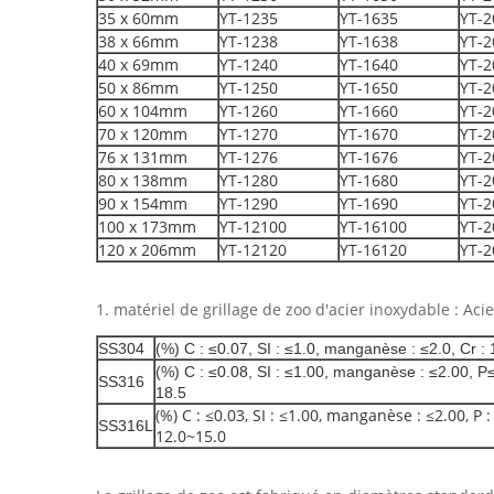
35 x 60mm
YT-1235
YT-1635
YT-2
38 x 66mm
YT-1238
YT-1638
YT-2
40 x 69mm
YT-1240
YT-1640
YT-2
50 x 86mm
YT-1250
YT-1650
YT-2
60 x 104mm
YT-1260
YT-1660
YT-2
70 x 120mm
YT-1270
YT-1670
YT-2
76 x 131mm
YT-1276
YT-1676
YT-2
80 x 138mm
YT-1280
YT-1680
YT-2
90 x 154mm
YT-1290
YT-1690
YT-2
100 x 173mm
YT-12100
YT-16100
YT-2
120 x 206mm
YT-12120
YT-16120
YT-2
1. matériel de grillage de zoo d'acier inoxydable : Aci
SS304
(%) C : ≤0.07, SI : ≤1.0, manganèse : ≤2.0, Cr : 1
(%) C : ≤0.08, SI : ≤1.00, manganèse : ≤2.00, P≤ 
SS316
18.5
(%) C : ≤0.03, SI : ≤1.00, manganèse : ≤2.00, P : 
SS316L
12.0~15.0