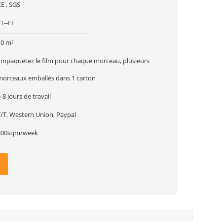
E , SGS
T--FF
10 m²
Empaquetez le film pour chaque morceau, plusieurs
morceaux emballés dans 1 carton
-8 jours de travail
T/T, Western Union, Paypal
300sqm/week