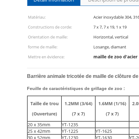
Matériau:
Acier inoxydable 304, 31
Constructions de corde:
7 x 7, 7 x 19, 1 x 19
Orientation de maille:
Horizontal, vertical
forme de maille:
Losange, diamant
maille de zoo d'acier
Mettre en évidence:
Barrière animale tricotée de maille de clôture de
Feuille de caractéristiques de grillage de zoo :
Taille de trou
1.2MM (3/64)
1.6MM (1/16)
2.0
(Ouverture)
(7 x 7)
(7 x 7)
20 x 35mm
YT-1235
25 x 42mm
YT-1225
YT-1625
30 x 52mm
YT-1230
YT-1630
YT-2