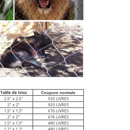
Taille de trou
Coupure normale
2,5" x 2,5"
920 LIVRES
2" x 2"
920 LIVRES
1,5" x 1,5"
676 LIVRES
2" x 2"
676 LIVRES
1,5" x 1,5"
480 LIVRES
1,2" x 1,2"
480 LIVRES