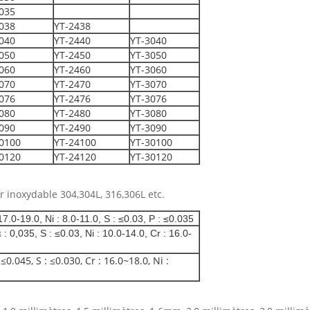
035
038
YT-2438
040
YT-2440
YT-3040
050
YT-2450
YT-3050
060
YT-2460
YT-3060
070
YT-2470
YT-3070
076
YT-2476
YT-3076
080
YT-2480
YT-3080
090
YT-2490
YT-3090
0100
YT-24100
YT-30100
0120
YT-24120
YT-30120
er inoxydable 304,304L, 316,306L etc.
7.0-19.0, Ni : 8.0-11.0, S : ≤0.03, P : ≤0.035
: 0,035, S : ≤0.03, Ni : 10.0-14.0, Cr : 16.0-
≤0.045, S : ≤0.030, Cr : 16.0~18.0, Ni :