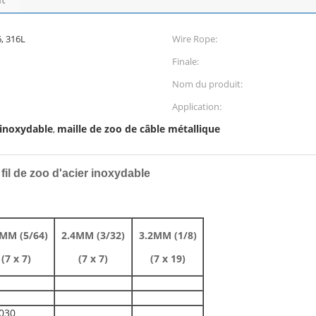
6, 316L
Wire Rope:
Finale:
Nom du produit:
Application:
 inoxydable
maille de zoo de câble métallique
,
 fil de zoo d'acier inoxydable
MM (5/64)
2.4MM (3/32)
3.2MM (1/8)
(7 x 7)
(7 x 7)
(7 x 19)
030