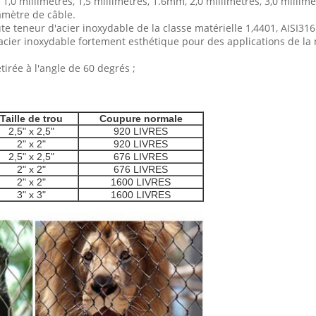
1,0 millimètres, 1,5 millimètres, 1.6mm, 2,0 millimètres, 3,0 millim
iamètre de câble.
e teneur d'acier inoxydable de la classe matérielle 1,4401, AISI316
acier inoxydable fortement esthétique pour des applications de la m
tirée à l'angle de 60 degrés ;
Taille de trou
Coupure normale
2,5" x 2,5"
920 LIVRES
2" x 2"
920 LIVRES
2,5" x 2,5"
676 LIVRES
2" x 2"
676 LIVRES
2" x 2"
1600 LIVRES
3" x 3"
1600 LIVRES