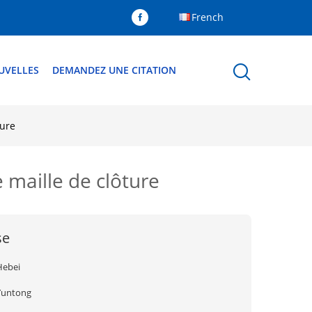
French
UVELLES
DEMANDEZ UNE CITATION
ture
e maille de clôture
se
Hebei
Yuntong