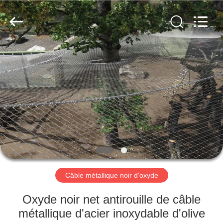
Anping
Yuntong
Metal
Wire
Mesh
Co.,Ltd.
All
Rights
MAISON
Reserved.
PRODUITS
AU
SUJET
DE
NOUS
Câble métallique noir d'oxyde
VISITE
Oxyde noir net antirouille de câble
D'USINE
métallique d'acier inoxydable d'olive