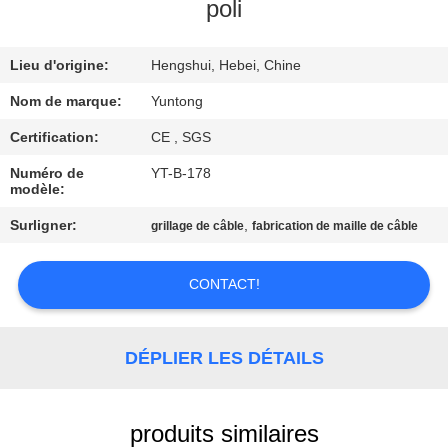
poli
CONTRÔLE
Lieu d'origine:
Hengshui, Hebei, Chine
DE
QUALITÉ
Nom de marque:
Yuntong
Certification:
CE , SGS
CONTACTEZ-
Numéro de
YT-B-178
modèle:
NOUS
Surligner:
,
grillage de câble
fabrication de maille de câble
NOUVELLES
CONTACT!
DEMANDEZ
UNE
DÉPLIER LES DÉTAILS
CITATION
produits similaires