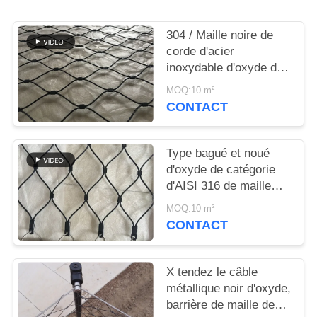
PLAN
DU
304 / Maille noire de
SITE
corde d'acier
inoxydable d'oxyde de
316 Inox pour la clôture
MOQ:10 m²
POLITIQUE
animale/balustrade
CONTACT
DE
CONFIDENTIALITÉ
Type bagué et noué
d'oxyde de catégorie
d'AISI 316 de maille
noire de câble
MOQ:10 m²
métallique
CONTACT
X tendez le câble
métallique noir d'oxyde,
barrière de maille de