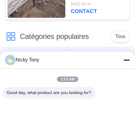
câble métallique d'acier
MOQ:10 m²
inoxydable
CONTACT
Catégories populaires
Tous
Maille de câble
Grillage de zoo
Nicky Tony
métallique
1:53 AM
Maille de câble de
Fabrication de fil de
balustrade
volière
Good day, what product are you looking for?
X tendez la maille de
Câble métallique noir
câble
d'oxyde
Treillis d'usine de
grillage architectural