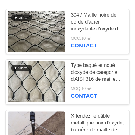
PLAN
DU
304 / Maille noire de
SITE
corde d'acier
inoxydable d'oxyde de
316 Inox pour la clôture
MOQ:10 m²
POLITIQUE
animale/balustrade
CONTACT
DE
CONFIDENTIALITÉ
Type bagué et noué
d'oxyde de catégorie
d'AISI 316 de maille
noire de câble
MOQ:10 m²
métallique
CONTACT
X tendez le câble
métallique noir d'oxyde,
barrière de maille de