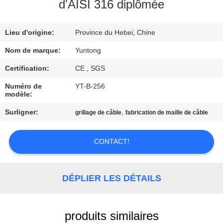
d'AISI 316 diplômée
CONTRÔLE
Lieu d'origine:
Province du Hebei, Chine
DE
QUALITÉ
Nom de marque:
Yuntong
Certification:
CE , SGS
CONTACTEZ-
Numéro de
YT-B-256
modèle:
NOUS
Surligner:
,
grillage de câble
fabrication de maille de câble
NOUVELLES
CONTACT!
DEMANDEZ
UNE
DÉPLIER LES DÉTAILS
CITATION
produits similaires