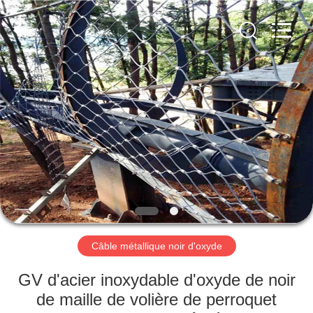
Anping
Yuntong
Metal
Wire
Mesh
Co.,Ltd.
All
Rights
MAISON
Reserved.
PRODUITS
AU
SUJET
DE
NOUS
Câble métallique noir d'oxyde
VISITE
GV d'acier inoxydable d'oxyde de noir
D'USINE
de maille de volière de perroquet