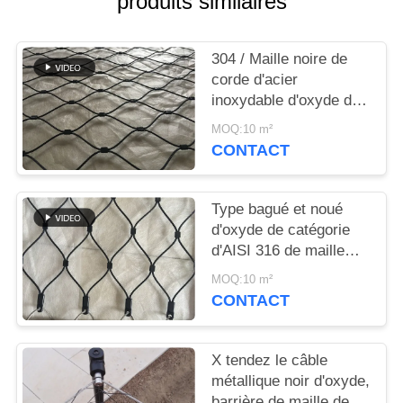
produits similaires
PLAN
DU
304 / Maille noire de
SITE
corde d'acier
inoxydable d'oxyde de
POLITIQUE
316 Inox pour la clôture
MOQ:10 m²
animale/balustrade
DE
CONTACT
CONFIDENTIALITÉ
Type bagué et noué
d'oxyde de catégorie
d'AISI 316 de maille
noire de câble
MOQ:10 m²
métallique
CONTACT
X tendez le câble
métallique noir d'oxyde,
barrière de maille de