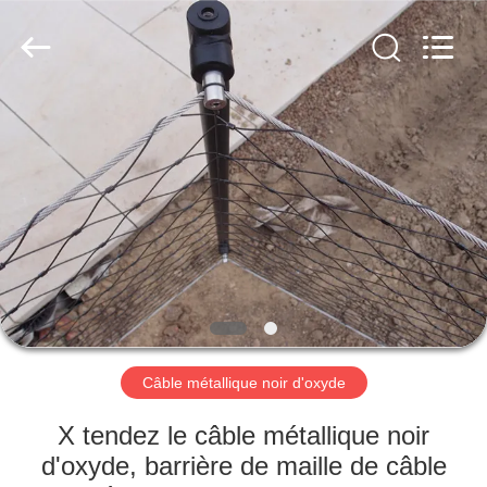
Anping
Yuntong
Metal
Wire
Mesh
Co.,Ltd.
All
Rights
MAISON
Reserved.
PRODUITS
AU
SUJET
DE
NOUS
Câble métallique noir d'oxyde
VISITE
X tendez le câble métallique noir
D'USINE
d'oxyde, barrière de maille de câble