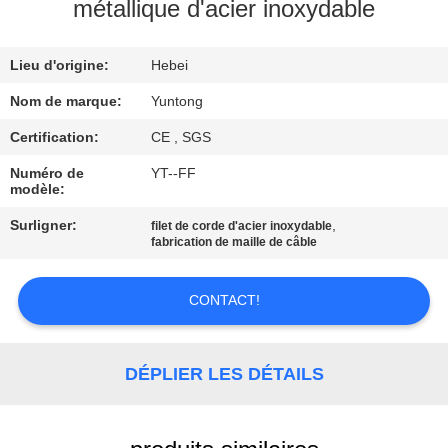
métallique d'acier inoxydable
CONTRÔLE
Lieu d'origine:
Hebei
DE
QUALITÉ
Nom de marque:
Yuntong
Certification:
CE , SGS
CONTACTEZ-
Numéro de
YT--FF
modèle:
NOUS
Surligner:
,
filet de corde d'acier inoxydable
fabrication de maille de câble
NOUVELLES
CONTACT!
DEMANDEZ
UNE
DÉPLIER LES DÉTAILS
CITATION