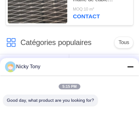
métallique d'acier
MOQ:10 m²
inoxydable de la
CONTACT
catégorie 7x19
Catégories populaires
Tous
Maille de câble
Grillage de zoo
Nicky Tony
métallique
5:15 PM
Maille de câble de
Fabrication de fil de
balustrade
volière
Good day, what product are you looking for?
X tendez la maille de
Câble métallique noir
câble
d'oxyde