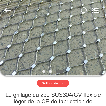
Anping
Yuntong
Metal
Wire
Mesh
Co.,Ltd.
All
Rights
MAISON
Reserved.
PRODUITS
AU
SUJET
DE
NOUS
Grillage de zoo
VISITE
Le grillage du zoo SUS304/GV flexible
D'USINE
léger de la CE de fabrication de