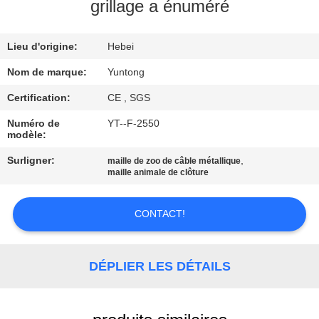
grillage a énuméré
CONTRÔLE
Lieu d'origine:
Hebei
DE
QUALITÉ
Nom de marque:
Yuntong
Certification:
CE , SGS
CONTACTEZ-
Numéro de
YT--F-2550
modèle:
NOUS
Surligner:
,
maille de zoo de câble métallique
maille animale de clôture
NOUVELLES
CONTACT!
DEMANDEZ
UNE
DÉPLIER LES DÉTAILS
CITATION