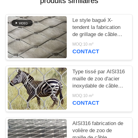
produits similaires
PLAN
DU
Le style bagué X-
SITE
tendent la fabrication
de grillage de câble
POLITIQUE
d'acier inoxydable pour
MOQ:10 m²
la rupture de zoo
DE
CONTACT
résistante
CONFIDENTIALITÉ
Type tissé par AISI316
maille de zoo d'acier
inoxydable de câble
métallique/clôture
MOQ:10 m²
animale de clôture
CONTACT
AISI316 fabrication de
volière de zoo de
maille de câble