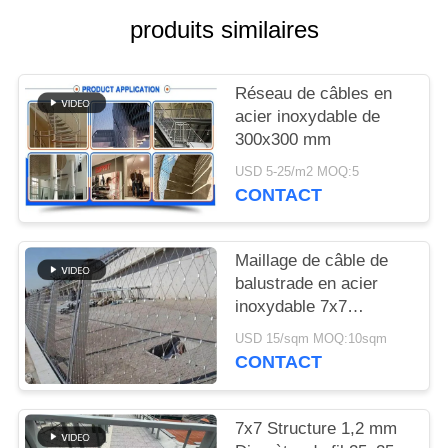
PLAN
produits similaires
DU
SITE
Réseau de câbles en
acier inoxydable de
POLITIQUE
300x300 mm
DE
USD 5-25/m2 MOQ:5
CONTACT
CONFIDENTIALITÉ
Maillage de câble de
balustrade en acier
inoxydable 7x7
personnalisé avec
USD 15/sqm MOQ:10sqm
ouverture de maillage
CONTACT
de 60x104 mm et
diamètre de câble de
2,0 mm
7x7 Structure 1,2 mm