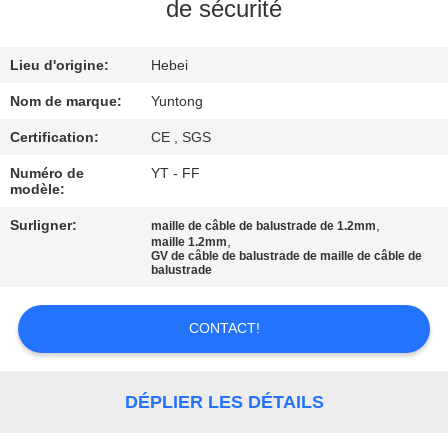
de sécurité
CONTRÔLE
Lieu d'origine:
Hebei
DE
QUALITÉ
Nom de marque:
Yuntong
Certification:
CE , SGS
CONTACTEZ-
Numéro de
YT - FF
modèle:
NOUS
Surligner:
,
maille de câble de balustrade de 1.2mm
,
maille 1.2mm
GV de câble de balustrade de maille de câble de
NOUVELLES
balustrade
DEMANDEZ
CONTACT!
UNE
CITATION
DÉPLIER LES DÉTAILS