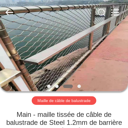
Anping
Yuntong
Metal
Wire
Mesh
Co.,Ltd.
All
Rights
MAISON
Reserved.
PRODUITS
AU
SUJET
DE
NOUS
Maille de câble de balustrade
VISITE
Main - maille tissée de câble de
D'USINE
balustrade de Steel 1.2mm de barrière