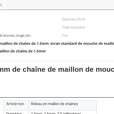
it
Épaisseur de fil:
Taille standard:
l, bronze, rouge, etc.
Fini:
maillon de chaîne de 1.5mm
écran standard de mouche de maillo
,
aillon de chaîne de 1.5mm
mm de chaîne de maillon de mouc
Article non.
Rideau en maillon de chaînes
Diamètre
1.5mm, 1.6mm, 2,0 millimètres