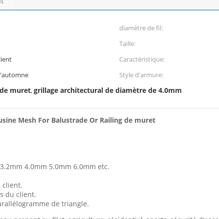
it
diamètre de fil:
Taille:
ient
Caractéristique:
 d'automne
Style d'armure:
l de muret
grillage architectural de diamètre de 4.0mm
,
 usine Mesh For Balustrade Or Railing de muret
m 3.2mm 4.0mm 5.0mm 6.0mm etc.
client.
 du client.
 parallélogramme de triangle.