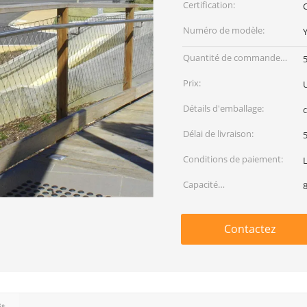
Certification:
Numéro de modèle:
Quantité de commande
min:
Prix:
Détails d'emballage:
c
Délai de livraison:
5
Conditions de paiement:
Capacité
d'approvisionnement:
Contactez