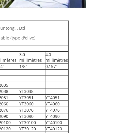
untong. , Ltd
able (type d'olive)
3,0
4,0
llimètres
millimètres
millimètres
64"
1/8"
0,157"
2035
2038
YT3038
2051
YT3051
YT4051
2060
YT3060
YT4060
2076
YT3076
YT4076
2090
YT3090
YT4090
20100
YT30100
YT40100
20120
YT30120
YT40120