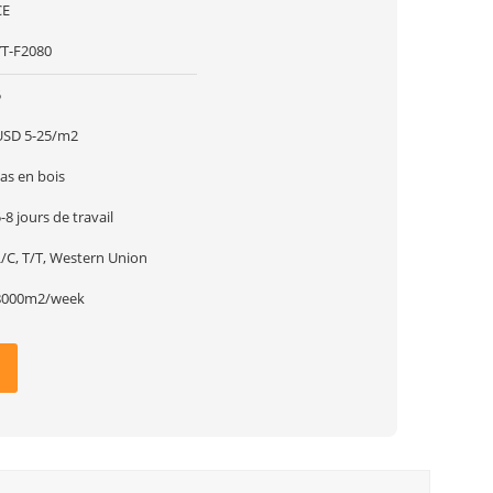
CE
YT-F2080
5
USD 5-25/m2
as en bois
-8 jours de travail
L/C, T/T, Western Union
8000m2/week