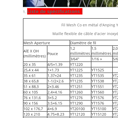
Liste de spécifications :
1.
Fil Mesh Co en métal d'Anping Y
Maille flexible de câble d'acier inoxyd
Mesh Aperture
Diamètre de fil
1,2
1,5
2,0
AÏE X OH
millimètres
millimètres
mi
Pouce
(millimètres)
3/64"
1/16 »
5/
20 x 35
4/5×1.39
YT1220
25,4 x 44
1×1.73
YT1225
YT1525
35 x 61
1.37×24
YT1235
YT1535
YT
38 x 65,8
1-1/2×2.6
YT1235
YT1538
YT
51 x 88,3
2×3.46
YT1251
YT1551
YT
60 x 105
2.4×4.16
YT1260
YT1560
YT
76 x 131,6
3×5.2
YT1276
YT1576
YT
90 x 156
3.5×6.15
YT1290
YT1576
YT
102 x 176,7
4×6.9
YT20100
YT15100
YT
120 x 210
4.75×8.23
YT12120
YT15120
YT