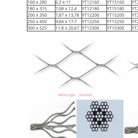
160 x 280
6,3 x 11
YT12160
YT15160
YT
180 x 315
7,08 x 12,4
YT12180
YT15180
YT
200 x 350
7,87 x 13,78
YT12200
YT15200
YT
250 x 450
9,84 x 17,7
YT12250
YT15250
YT
300 x 525
11,8 x 20,67
YT12300
YT15300
YT