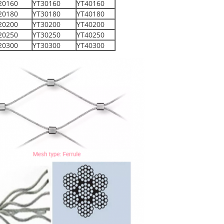
20160
YT30160
YT40160
20180
YT30180
YT40180
20200
YT30200
YT40200
20250
YT30250
YT40250
20300
YT30300
YT40300