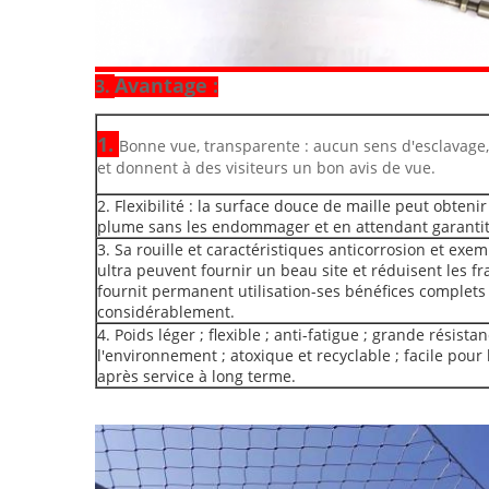
Avantage :
3.
1.
Bonne vue, transparente : aucun sens d'esclavage
et donnent à des visiteurs un bon avis de vue.
2. Flexibilité : la surface douce de maille peut obtenir
plume sans les endommager et en attendant garantit a
3. Sa rouille et caractéristiques anticorrosion et ex
ultra peuvent fournir un beau site et réduisent les fr
fournit permanent utilisation-ses bénéfices complets
considérablement.
4. Poids léger ; flexible ; anti-fatigue ; grande résista
l'environnement ; atoxique et recyclable ; facile pour 
après service à long terme.