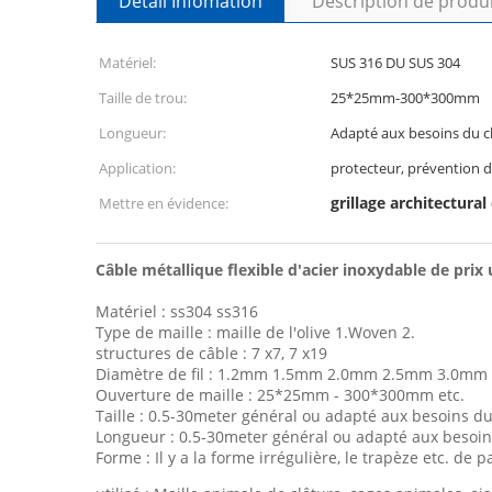
Détail Infomation
Description de produ
Matériel:
SUS 316 DU SUS 304
Taille de trou:
25*25mm-300*300mm
Longueur:
Adapté aux besoins du cl
Application:
protecteur, prévention
grillage architectura
Mettre en évidence:
Câble métallique flexible d'acier inoxydable de prix
Matériel : ss304 ss316
Type de maille : maille de l'olive 1.Woven 2.
structures de câble : 7 x7, 7 x19
Diamètre de fil : 1.2mm 1.5mm 2.0mm 2.5mm 3.0m
Ouverture de maille : 25*25mm - 300*300mm etc.
Taille : 0.5-30meter général ou adapté aux besoins du 
Longueur : 0.5-30meter général ou adapté aux besoins
Forme : Il y a la forme irrégulière, le trapèze etc. de