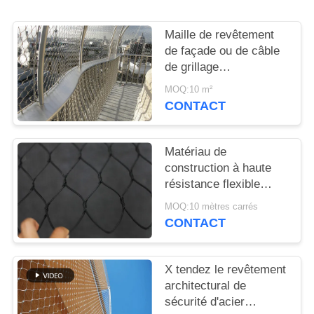
PLAN
DU
Maille de revêtement
SITE
de façade ou de câble
de grillage
architectural/acier
MOQ:10 m²
POLITIQUE
inoxydable
CONTACT
DE
CONFIDENTIALITÉ
Matériau de
construction à haute
résistance flexible
tissé par main de
MOQ:10 mètres carrés
grillage architectural
CONTACT
X tendez le revêtement
architectural de
sécurité d'acier