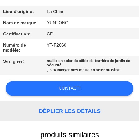
CONTRÔLE
Lieu d'origine:
La Chine
DE
Nom de marque:
YUNTONG
QUALITÉ
Certification:
CE
Numéro de
YT-F2060
modèle:
CONTACTEZ-
NOUS
Surligner:
maille en acier de câble de barrière de jardin de
sécurité
,
304 inoxydables maille en acier du câble
NOUVELLES
CONTACT!
DEMANDEZ
UNE
DÉPLIER LES DÉTAILS
CITATION
produits similaires