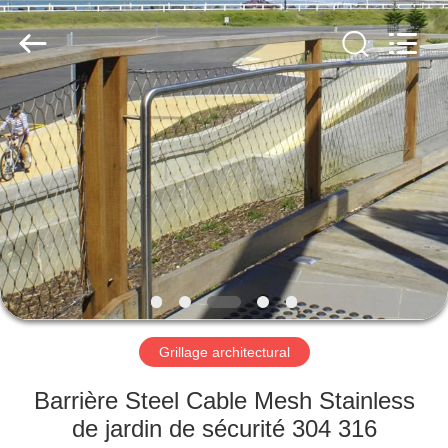
Anping
Yuntong
Metal
Wire
Mesh
Co.,Ltd.
All
Rights
MAISON
Reserved.
PRODUITS
AU
SUJET
DE
NOUS
Grillage architectural
VISITE
Barrière Steel Cable Mesh Stainless
D'USINE
de jardin de sécurité 304 316