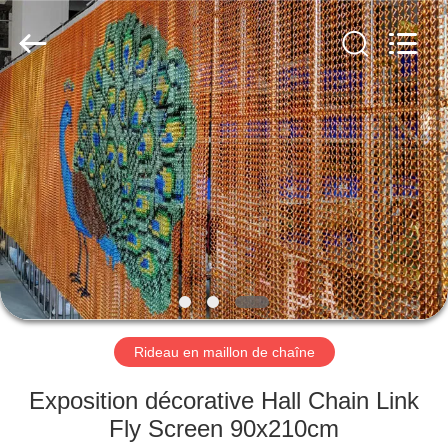
Anping
Yuntong
Metal
Wire
Mesh
Co.,Ltd.
All
Rights
MAISON
Reserved.
PRODUITS
AU
SUJET
DE
NOUS
Rideau en maillon de chaîne
VISITE
Exposition décorative Hall Chain Link
D'USINE
Fly Screen 90x210cm