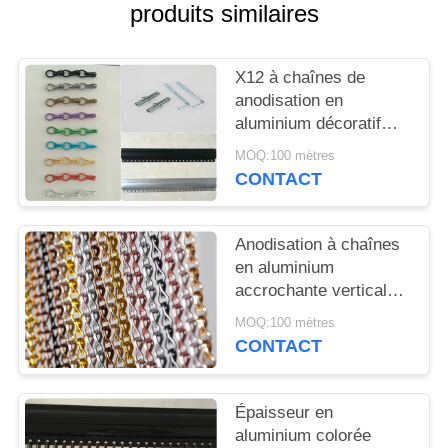
PLAN
produits similaires
DU
SITE
X12 à chaînes de
anodisation en
aluminium décoratif
POLITIQUE
exclusif de l'écran 24
MOQ:100 mètres
DE
de mouche de porte X
CONTACT
8mm
CONFIDENTIALITÉ
Anodisation à chaînes
en aluminium
accrochante verticale
de rideau en écran de
MOQ:100 mètres
mouche de porte
CONTACT
d'insecte finie
Épaisseur en
aluminium colorée