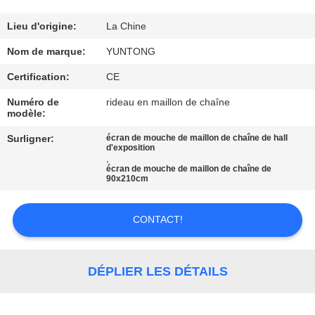
CONTRÔLE
Lieu d'origine:
La Chine
DE
Nom de marque:
YUNTONG
QUALITÉ
Certification:
CE
Numéro de
rideau en maillon de chaîne
modèle:
CONTACTEZ-
NOUS
Surligner:
écran de mouche de maillon de chaîne de hall
d'exposition
,
écran de mouche de maillon de chaîne de
90x210cm
NOUVELLES
CONTACT!
DEMANDEZ
UNE
DÉPLIER LES DÉTAILS
CITATION