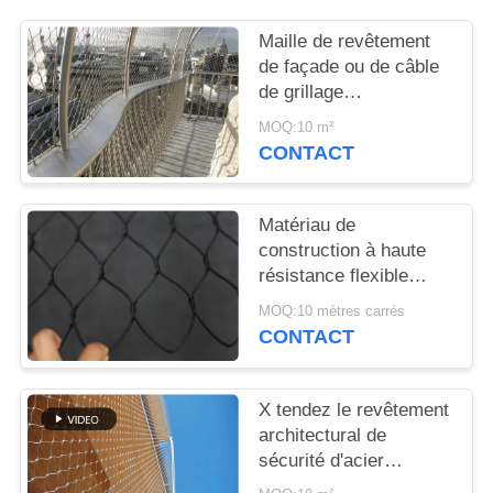
PLAN
DU
Maille de revêtement
de façade ou de câble
SITE
de grillage
architectural/acier
MOQ:10 m²
inoxydable
POLITIQUE
CONTACT
DE
CONFIDENTIALITÉ
Matériau de
construction à haute
résistance flexible
tissé par main de
MOQ:10 mètres carrés
grillage architectural
CONTACT
X tendez le revêtement
architectural de
sécurité d'acier
inoxydable de maille en