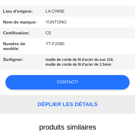
CONTRÔLE
Lieu d'origine:
LA CHINE
DE
Nom de marque:
YUNTONG
QUALITÉ
Certification:
CE
Numéro de
YT-F2080
modèle:
CONTACTEZ-
NOUS
Surligner:
,
maille de corde de fil d'acier du sus 316
maille de corde de fil d'acier de 1.5mm
NOUVELLES
CONTACT!
DEMANDEZ
DÉPLIER LES DÉTAILS
UNE
CITATION
produits similaires