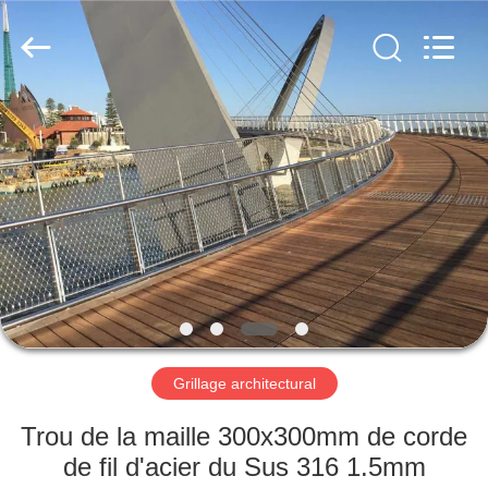
Anping
Yuntong
Metal
Wire
Mesh
Co.,Ltd.
All
Rights
MAISON
Reserved.
PRODUITS
AU
SUJET
DE
NOUS
Grillage architectural
VISITE
Trou de la maille 300x300mm de corde
D'USINE
de fil d'acier du Sus 316 1.5mm