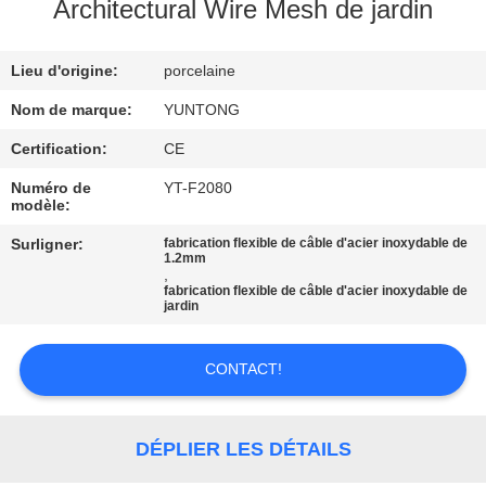
Architectural Wire Mesh de jardin
CONTRÔLE
Lieu d'origine:
porcelaine
DE
QUALITÉ
Nom de marque:
YUNTONG
Certification:
CE
CONTACTEZ-
Numéro de
YT-F2080
modèle:
NOUS
Surligner:
fabrication flexible de câble d'acier inoxydable de
1.2mm
,
NOUVELLES
fabrication flexible de câble d'acier inoxydable de
jardin
DEMANDEZ
CONTACT!
UNE
CITATION
DÉPLIER LES DÉTAILS