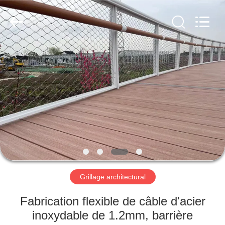
Anping
Yuntong
Metal
Wire
Mesh
Co.,Ltd.
All
Rights
MAISON
Reserved.
PRODUITS
AU
SUJET
DE
NOUS
Grillage architectural
VISITE
Fabrication flexible de câble d'acier
D'USINE
inoxydable de 1.2mm, barrière