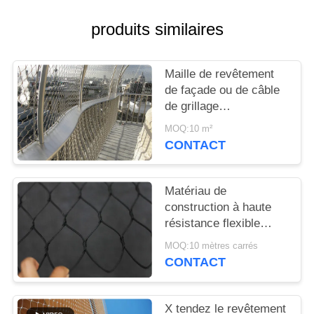
PLAN
DU
produits similaires
SITE
Maille de revêtement
de façade ou de câble
POLITIQUE
de grillage
DE
architectural/acier
MOQ:10 m²
inoxydable
CONFIDENTIALITÉ
CONTACT
Matériau de
construction à haute
résistance flexible
tissé par main de
MOQ:10 mètres carrés
grillage architectural
CONTACT
X tendez le revêtement