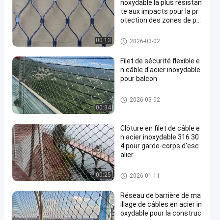
noxydable la plus résistan
te aux impacts pour la pr
otection des zones de pr
édateurs
Maille de câble métallique
00:13
2026-03-02
Filet de sécurité flexible e
n câble d'acier inoxydable
pour balcon
Maille de câble métallique
2026-03-02
00:34
Clôture en filet de câble e
n acier inoxydable 316 30
4 pour garde-corps d'esc
alier
Maille de câble métallique
00:25
2026-01-11
Réseau de barrière de ma
illage de câbles en acier in
oxydable pour la construc