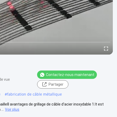
Contactez-nous maintenant
de vue
Partager
e
#
fabrication de câble métallique
ille8 avantages de grillage de câble d'acier inoxydable 1.It est
...
Voir plus