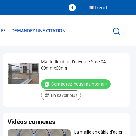
French
LES
DEMANDEZ UNE CITATION
Maille flexible d'olive de Sus304
60mmx60mm
Contactez-nous maintenant
En savoir plus
Vidéos connexes
La maille en câble d'acier i