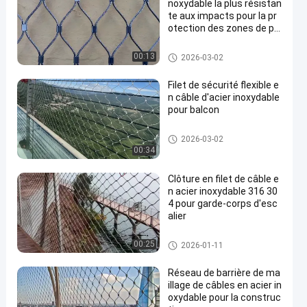
noxydable la plus résistan
te aux impacts pour la pr
otection des zones de pr
édateurs
Maille de câble métallique
00:13
2026-03-02
Filet de sécurité flexible e
n câble d'acier inoxydable
pour balcon
Maille de câble métallique
2026-03-02
00:34
Clôture en filet de câble e
n acier inoxydable 316 30
4 pour garde-corps d'esc
alier
Maille de câble métallique
00:25
2026-01-11
Réseau de barrière de ma
illage de câbles en acier in
oxydable pour la construc