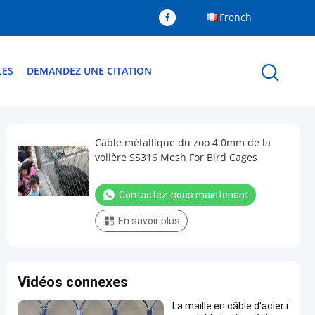
French
LES
DEMANDEZ UNE CITATION
Câble métallique du zoo 4.0mm de la
volière SS316 Mesh For Bird Cages
Contactez-nous maintenant
En savoir plus
Vidéos connexes
La maille en câble d'acier i