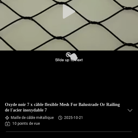
CONTRÔLE
DE
QUALITÉ
CONTACTEZ-
NOUS
NOUVELLES
DEMANDEZ
Oxyde noir 7 x câble flexible Mesh For Balustrade Or Railing
UNE
de l'acier inoxydable 7
Maille de câble métallique
2025-10-21
CITATION
10 points de vue