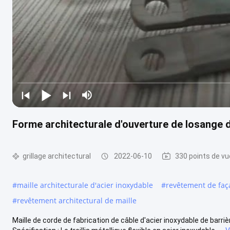
Forme architecturale d'ouverture de losange de
grillage architectural
2022-06-10
330 points de vu
#
maille architecturale d'acier inoxydable
#
revêtement de faç
#
revêtement architectural de maille
Maille de corde de fabrication de câble d'acier inoxydable de barriè