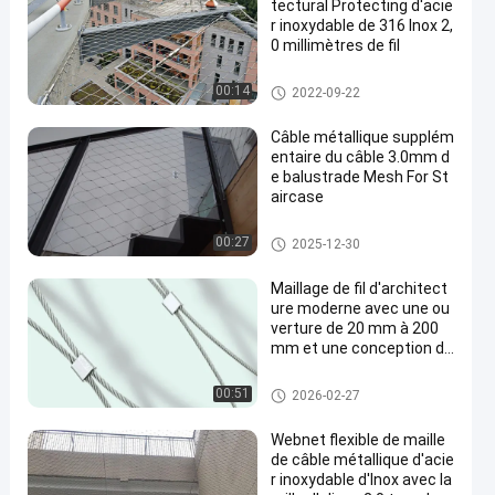
tectural Protecting d'acie
r inoxydable de 316 Inox 2,
0 millimètres de fil
grillage architectural
00:14
2022-09-22
Câble métallique supplém
entaire du câble 3.0mm d
e balustrade Mesh For St
aircase
Maille de câble métallique
00:27
2025-12-30
Maillage de fil d'architect
ure moderne avec une ou
verture de 20 mm à 200
mm et une conception de
maillage vertical horizont
al
grillage architectural
00:51
2026-02-27
Webnet flexible de maille
de câble métallique d'acie
r inoxydable d'Inox avec la