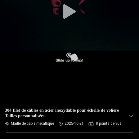
CONTRÔLE
DE
QUALITÉ
CONTACTEZ-
NOUS
NOUVELLES
DEMANDEZ
UNE
304 filet de câbles en acier inoxydable pour échelle de volière
Tailles personnalisées
CITATION
Maille de câble métallique
2025-10-21
8 points de vue