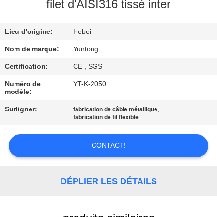
filet d'AISI316 tissé inter
CONTRÔLE
Lieu d'origine:
Hebei
DE
QUALITÉ
Nom de marque:
Yuntong
Certification:
CE , SGS
CONTACTEZ-
Numéro de
YT-K-2050
modèle:
NOUS
Surligner:
,
fabrication de câble métallique
fabrication de fil flexible
NOUVELLES
CONTACT!
DEMANDEZ
UNE
DÉPLIER LES DÉTAILS
CITATION