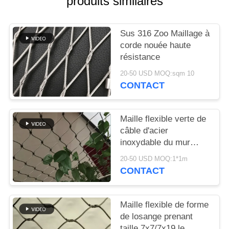
produits similaires
PLAN
DU
Sus 316 Zoo Maillage à
SITE
corde nouée haute
résistance
POLITIQUE
20-50 USD MOQ:sqm 10
DE
CONTACT
CONFIDENTIALITÉ
Maille flexible verte de
câble d'acier
inoxydable du mur
100x100mm de
20-50 USD MOQ:1*1m
décoration
CONTACT
Maille flexible de forme
de losange prenant
taille 7x7/7x19 le