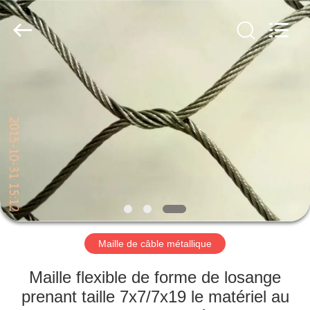
Anping
Yuntong
Metal
Wire
Mesh
Co.,Ltd.
All
Rights
MAISON
Reserved.
PRODUITS
AU
SUJET
DE
NOUS
Maille de câble métallique
VISITE
Maille flexible de forme de losange
D'USINE
prenant taille 7x7/7x19 le matériel au