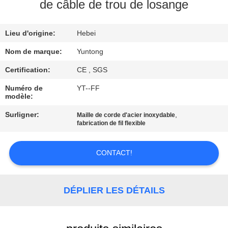
de câble de trou de losange
CONTRÔLE
Lieu d'origine:
Hebei
DE
QUALITÉ
Nom de marque:
Yuntong
Certification:
CE , SGS
CONTACTEZ-
Numéro de
YT--FF
modèle:
NOUS
Surligner:
,
Maille de corde d'acier inoxydable
fabrication de fil flexible
NOUVELLES
CONTACT!
DEMANDEZ
UNE
DÉPLIER LES DÉTAILS
CITATION