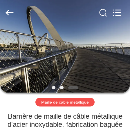
Anping
Yuntong
Metal
Wire
Mesh
Co.,Ltd.
All
Rights
MAISON
Reserved.
PRODUITS
AU
SUJET
DE
NOUS
Maille de câble métallique
VISITE
Barrière de maille de câble métallique
D'USINE
d'acier inoxydable, fabrication baguée