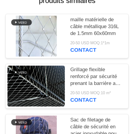
produits similaires
PLAN
DU
maille matérielle de
SITE
câble métallique 316L
de 1.5mm 60x60mm
POLITIQUE
20-50 USD MOQ:1*1m
DE
CONTACT
CONFIDENTIALITÉ
Grillage flexible
renforcé par sécurité
prenant la barrière au
filet baguée
20-50 USD MOQ:10 m²
architecturale de
CONTACT
solides solubles 304
Sac de filetage de
câble de sécurité en
acier inoxydable pour