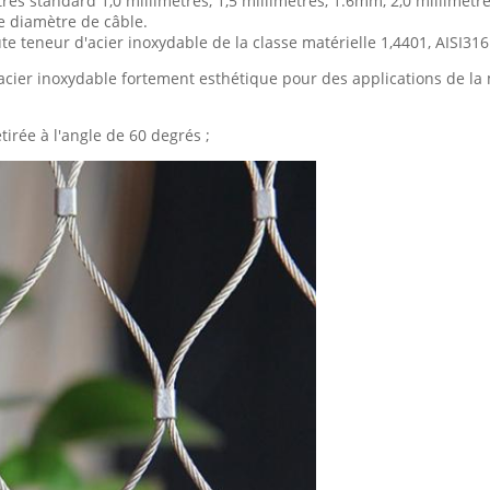
res standard 1,0 millimètres, 1,5 millimètres, 1.6mm, 2,0 millimètr
le diamètre de câble.
e teneur d'acier inoxydable de la classe matérielle 1,4401, AISI316
acier inoxydable fortement esthétique pour des applications de la m
tirée à l'angle de 60 degrés ;