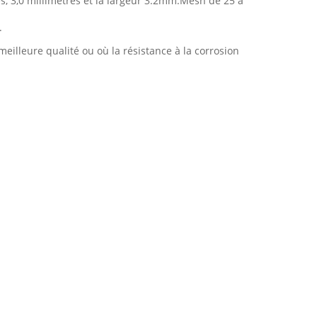
es, 3,0 millimètres et la largeur 3.2mm.Mesh de 25 à
.
eilleure qualité ou où la résistance à la corrosion