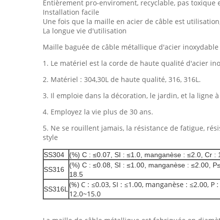
Entièrement pro-enviroment, recyclable, pas toxique 
Installation facile
Une fois que la maille en acier de câble est utilisat
La longue vie d'utilisation
Maille baguée de câble métallique d'acier inoxydable 
1.
Le matériel est la corde de haute qualité d'acier in
2.
Matériel : 304,30L de haute qualité, 316, 316L.
3.
Il emploie dans la décoration, le jardin, et la ligne
4.
Employez la vie plus de 30 ans.
5.
Ne se rouillent jamais, la résistance de fatigue, ré
style
SS304
(%) C : ≤0.07, SI : ≤1.0, manganèse : ≤2.0, Cr : 1
(%) C : ≤0.08, SI : ≤1.00, manganèse : ≤2.00, P≤ 
SS316
18.5
(%) C : ≤0.03, SI : ≤1.00, manganèse : ≤2.00, P : 
SS316L
12.0~15.0