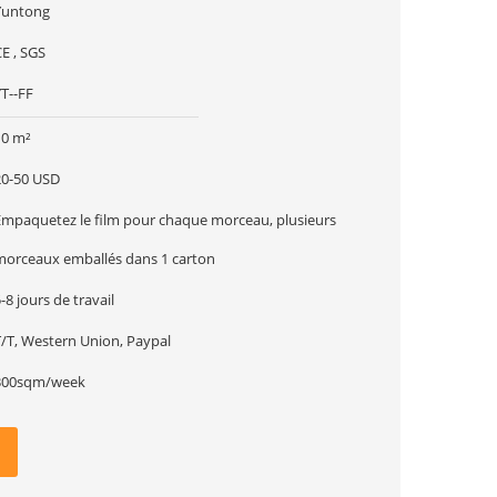
Yuntong
E , SGS
T--FF
10 m²
20-50 USD
Empaquetez le film pour chaque morceau, plusieurs
morceaux emballés dans 1 carton
-8 jours de travail
T/T, Western Union, Paypal
300sqm/week