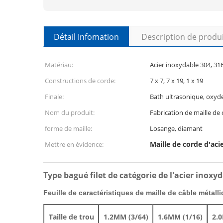
Détail Infomation
Description de produ
Matériau:
Acier inoxydable 304, 31
Constructions de corde:
7 x 7, 7 x 19, 1 x 19
Finale:
Bath ultrasonique, oxyde
Nom du produit:
Fabrication de maille de 
forme de maille:
Losange, diamant
Maille de corde d'aci
Mettre en évidence:
Type bagué filet de catégorie de l'acier inoxyd
Feuille de caractéristiques de maille de câble métalli
Taille de trou
1.2MM (3/64)
1.6MM (1/16)
2.0