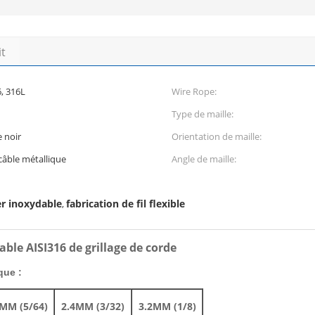
it
6, 316L
Wire Rope:
Type de maille:
 noir
Orientation de maille:
câble métallique
Angle de maille:
er inoxydable
fabrication de fil flexible
,
able AISI316 de grillage de corde
que :
MM (5/64)
2.4MM (3/32)
3.2MM (1/8)