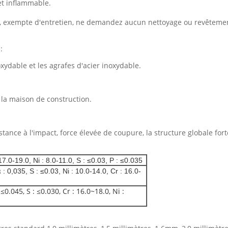
et inflammable.
ion, exempte d'entretien, ne demandez aucun nettoyage ou revêtemen
:
oxydable et les agrafes d'acier inoxydable.
 à la maison de construction.
sistance à l'impact, force élevée de coupure, la structure globale fo
7.0-19.0, Ni : 8.0-11.0, S : ≤0.03, P : ≤0.035
: 0,035, S : ≤0.03, Ni : 10.0-14.0, Cr : 16.0-
≤0.045, S : ≤0.030, Cr : 16.0~18.0, Ni :