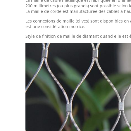
La maille de câble métallique est fabriquée en diamèt
200 millimètres (ou plus grands) sont possible selon 
La maille de corde est manufacturée des câbles à haut
Les connexions de maille (olives) sont disponibles en 
est une considération motrice.
Style de finition de maille de diamant quand elle est é