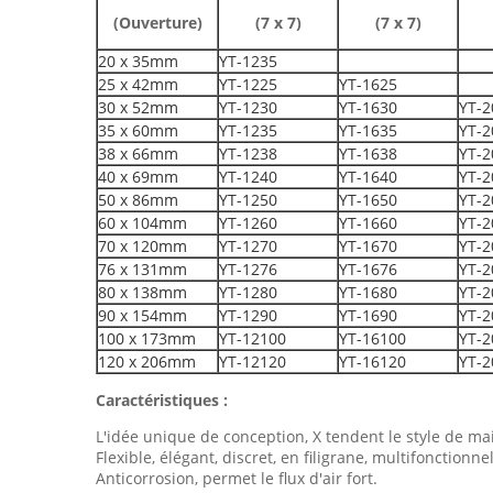
(Ouverture)
(7 x 7)
(7 x 7)
20 x 35mm
YT-1235
25 x 42mm
YT-1225
YT-1625
30 x 52mm
YT-1230
YT-1630
YT-2
35 x 60mm
YT-1235
YT-1635
YT-2
38 x 66mm
YT-1238
YT-1638
YT-2
40 x 69mm
YT-1240
YT-1640
YT-2
50 x 86mm
YT-1250
YT-1650
YT-2
60 x 104mm
YT-1260
YT-1660
YT-2
70 x 120mm
YT-1270
YT-1670
YT-2
76 x 131mm
YT-1276
YT-1676
YT-2
80 x 138mm
YT-1280
YT-1680
YT-2
90 x 154mm
YT-1290
YT-1690
YT-2
100 x 173mm
YT-12100
YT-16100
YT-2
120 x 206mm
YT-12120
YT-16120
YT-2
Caractéristiques :
L'idée unique de conception, X tendent le style de mai
Flexible, élégant, discret, en filigrane, multifonctionnel
Anticorrosion, permet le flux d'air fort.