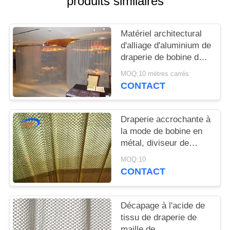
produits similaires
PLAN
DU
Matériel architectural
SITE
d'alliage d'aluminium de
draperie de bobine de
POLITIQUE
cascade pour
MOQ:10 mètres carrés
l'exposition hall
DE
CONTACT
CONFIDENTIALITÉ
Draperie accrochante à
la mode de bobine en
métal, diviseur de
pièce de rideau en
MOQ:10
tissu de maille en
CONTACT
métal
Décapage à l'acide de
tissu de draperie de
maille de