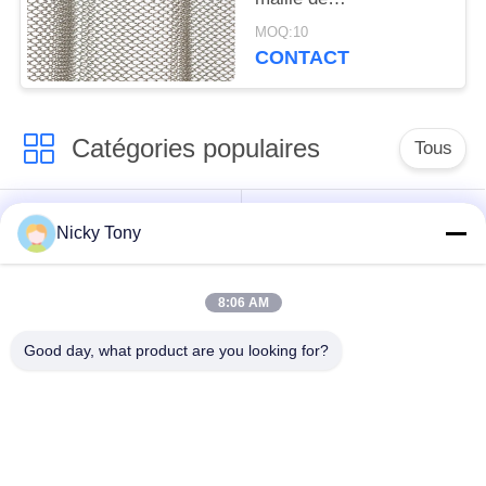
décoration/finition
MOQ:10
oxydation
CONTACT
anodique/cuisson
Catégories populaires
Tous
Maille de câble
Grillage de zoo
Nicky Tony
métallique
8:06 AM
Maille de câble de
Fabrication de fil de
balustrade
volière
Good day, what product are you looking for?
X tendez la maille de
Câble métallique noir
câble
d'oxyde