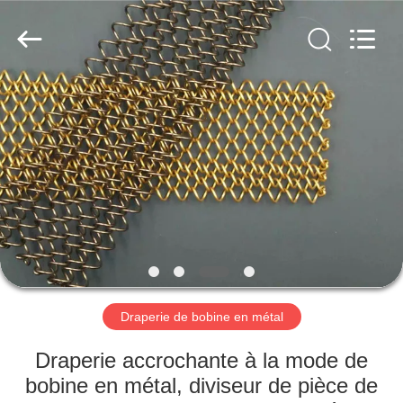
Anping
Yuntong
Metal
Wire
Mesh
Co.,Ltd.
All
Rights
MAISON
Reserved.
PRODUITS
AU
SUJET
DE
NOUS
Draperie de bobine en métal
VISITE
Draperie accrochante à la mode de
D'USINE
bobine en métal, diviseur de pièce de