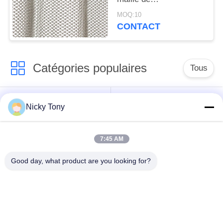
décoration/finition
MOQ:10
oxydation
CONTACT
anodique/cuisson
Catégories populaires
Tous
Maille de câble
Grillage de zoo
Nicky Tony
métallique
7:45 AM
Maille de câble de
Fabrication de fil de
balustrade
volière
Good day, what product are you looking for?
X tendez la maille de
Câble métallique noir
câble
d'oxyde