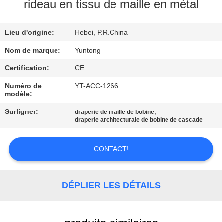
rideau en tissu de maille en métal
CONTRÔLE
Lieu d'origine:
Hebei, P.R.China
DE
QUALITÉ
Nom de marque:
Yuntong
Certification:
CE
CONTACTEZ-
Numéro de
YT-ACC-1266
modèle:
NOUS
Surligner:
,
draperie de maille de bobine
draperie architecturale de bobine de cascade
NOUVELLES
CONTACT!
DEMANDEZ
UNE
DÉPLIER LES DÉTAILS
CITATION