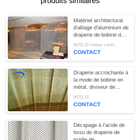
produits similaires
PLAN
DU
Matériel architectural
SITE
d'alliage d'aluminium de
draperie de bobine de
POLITIQUE
cascade pour
MOQ:10 mètres carrés
l'exposition hall
DE
CONTACT
CONFIDENTIALITÉ
Draperie accrochante à
la mode de bobine en
métal, diviseur de
pièce de rideau en
MOQ:10
tissu de maille en
CONTACT
métal
Décapage à l'acide de
tissu de draperie de
maille de