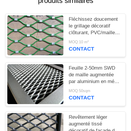
produits similaires
PLAN
DU
Fléchissez doucement
SITE
le grillage décoratif
clôturant, PVC/maille
POLITIQUE
de corde tissée par
MOQ:10 m²
nylon
DE
CONTACT
CONFIDENTIALITÉ
Feuille 2-50mm SWD
de maille augmentée
par aluminium en métal
de résistance à la
MOQ:50sqm
corrosion
CONTACT
Revêtement léger
augmenté tissé
décoratif de façade de