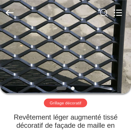
Anping
Yuntong
Metal
Wire
Mesh
Co.,Ltd.
All
Rights
MAISON
Reserved.
PRODUITS
AU
SUJET
DE
NOUS
Grillage décoratif
VISITE
Revêtement léger augmenté tissé
D'USINE
décoratif de façade de maille en