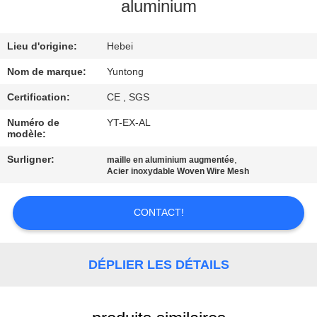
aluminium
CONTRÔLE
Lieu d'origine:
Hebei
DE
QUALITÉ
Nom de marque:
Yuntong
Certification:
CE , SGS
CONTACTEZ-
Numéro de
YT-EX-AL
modèle:
NOUS
Surligner:
,
maille en aluminium augmentée
Acier inoxydable Woven Wire Mesh
NOUVELLES
CONTACT!
DEMANDEZ
UNE
DÉPLIER LES DÉTAILS
CITATION