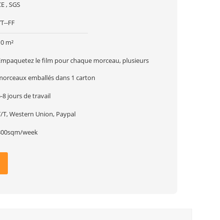
E , SGS
T--FF
10 m²
Empaquetez le film pour chaque morceau, plusieurs
morceaux emballés dans 1 carton
-8 jours de travail
T/T, Western Union, Paypal
300sqm/week