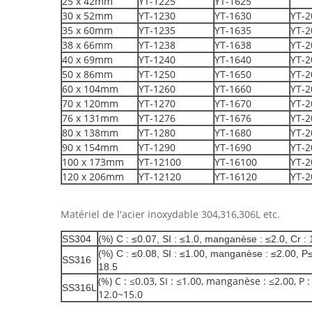
25 x 42mm
YT-1225
YT-1625
30 x 52mm
YT-1230
YT-1630
YT-2
35 x 60mm
YT-1235
YT-1635
YT-2
38 x 66mm
YT-1238
YT-1638
YT-2
40 x 69mm
YT-1240
YT-1640
YT-2
50 x 86mm
YT-1250
YT-1650
YT-2
60 x 104mm
YT-1260
YT-1660
YT-2
70 x 120mm
YT-1270
YT-1670
YT-2
76 x 131mm
YT-1276
YT-1676
YT-2
80 x 138mm
YT-1280
YT-1680
YT-2
90 x 154mm
YT-1290
YT-1690
YT-2
100 x 173mm
YT-12100
YT-16100
YT-2
120 x 206mm
YT-12120
YT-16120
YT-2
Matériel de l'acier inoxydable 304,316,306L etc.
SS304
(%) C : ≤0.07, SI : ≤1.0, manganèse : ≤2.0, Cr : 1
(%) C : ≤0.08, SI : ≤1.00, manganèse : ≤2.00, P≤ 
SS316
18.5
(%) C : ≤0.03, SI : ≤1.00, manganèse : ≤2.00, P : 
SS316L
12.0~15.0