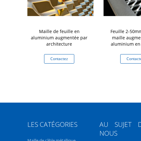
00mm LWD de
Maille de feuille en
Feuille 2-50
par maille
aluminium augmentée par
maille augme
 aluminium
architecture
aluminium en
n métal
résistance à la
tez
Contactez
Contact
LES CATÉGORIES
AU SUJET 
NOUS
Maille de câble métallique