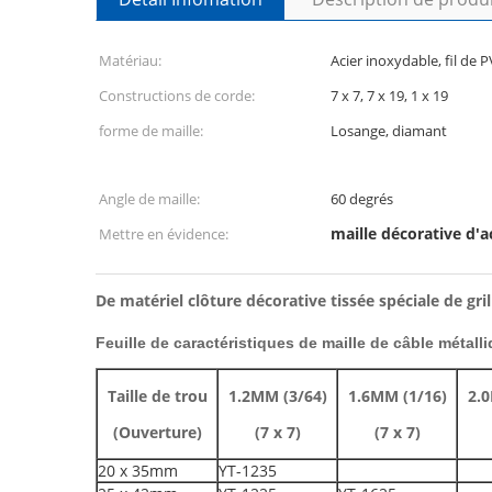
Matériau:
Acier inoxydable, fil de P
Constructions de corde:
7 x 7, 7 x 19, 1 x 19
forme de maille:
Losange, diamant
Angle de maille:
60 degrés
maille décorative d'a
Mettre en évidence:
De matériel clôture décorative tissée spéciale de gr
Feuille de caractéristiques de maille de câble métalli
Taille de trou
1.2MM (3/64)
1.6MM (1/16)
2.0
(Ouverture)
(7 x 7)
(7 x 7)
20 x 35mm
YT-1235