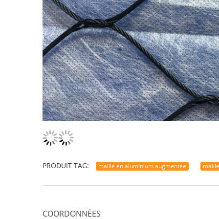
PRODUIT TAG:
maille en aluminium augmentée
maill
COORDONNÉES