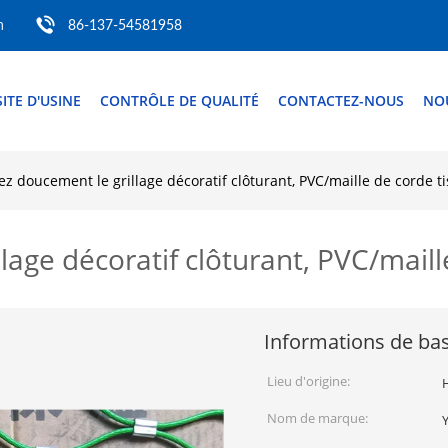
m
86-137-54581958
SITE D'USINE
CONTRÔLE DE QUALITÉ
CONTACTEZ-NOUS
NO
ez doucement le grillage décoratif clôturant, PVC/maille de corde t
lage décoratif clôturant, PVC/maill
Informations de ba
Lieu d'origine:
Nom de marque: