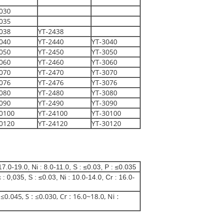
030
035
038
YT-2438
040
YT-2440
YT-3040
050
YT-2450
YT-3050
060
YT-2460
YT-3060
070
YT-2470
YT-3070
076
YT-2476
YT-3076
080
YT-2480
YT-3080
090
YT-2490
YT-3090
0100
YT-24100
YT-30100
0120
YT-24120
YT-30120
7.0-19.0, Ni : 8.0-11.0, S : ≤0.03, P : ≤0.035
: 0,035, S : ≤0.03, Ni : 10.0-14.0, Cr : 16.0-
≤0.045, S : ≤0.030, Cr : 16.0~18.0, Ni :