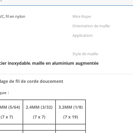
VC, fil en nylon
Wire Rope:
Orientation de maille:
Application:
Style de maille:
cier inoxydable
maille en aluminium augmentée
,
illage de fil de corde doucement
que :
MM (5/64)
2.4MM (3/32)
3.2MM (1/8)
(7 x 7)
(7 x 7)
(7 x 19)