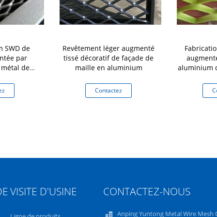
mm SWD de
Revêtement léger augmenté
Fabricatio
ntée par
tissé décoratif de façade de
augmenté
 métal de
maille en aluminium
aluminium d
 corrosion
tent
ez
Contactez
C
DE
VISITE D'USINE
CONTACTEZ-NOUS
Anping Yuntong Metal Wire Mesh C
Ligne de produits