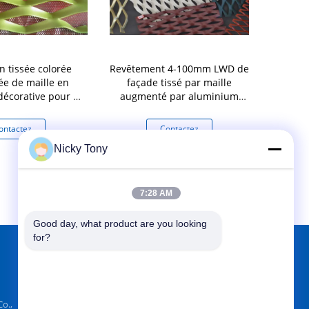
n tissée colorée
Revêtement 4-100mm LWD de
Maille 
e de maille en
façade tissé par maille
aluminium
écorative pour la
augmenté par aluminium
arc
ure externe
décoratif en métal
ontactez
Contactez
Co
Nicky Tony
7:28 AM
Good day, what product are you looking 
for?
TROUVEZ-NOUS SUR
o.,