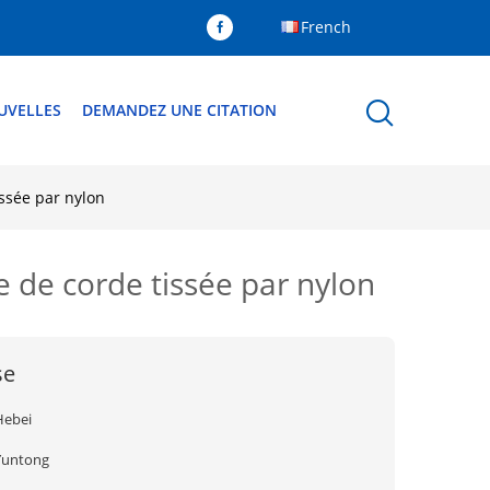
French
UVELLES
DEMANDEZ UNE CITATION
issée par nylon
e de corde tissée par nylon
se
Hebei
Yuntong