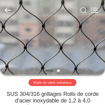
Anping
Yuntong
Metal
Wire
Mesh
Co.,Ltd.
All
Rights
MAISON
Reserved.
PRODUITS
AU
SUJET
DE
NOUS
Maille de câble métallique
VISITE
SUS 304/316 grillages Rolls de corde
D'USINE
d'acier inoxydable de 1,2 à 4,0