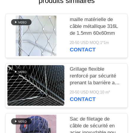
produits similaires
PLAN
DU
maille matérielle de
SITE
câble métallique 316L
de 1.5mm 60x60mm
POLITIQUE
20-50 USD MOQ:1*1m
DE
CONTACT
CONFIDENTIALITÉ
Grillage flexible
renforcé par sécurité
prenant la barrière au
filet baguée
20-50 USD MOQ:10 m²
architecturale de
CONTACT
solides solubles 304
Sac de filetage de
câble de sécurité en
acier inoxydable pour