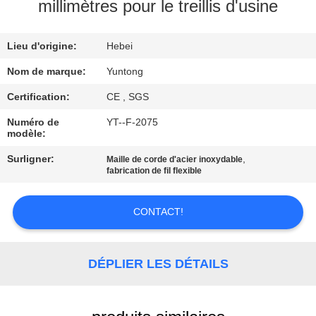
millimètres pour le treillis d'usine
CONTRÔLE
Lieu d'origine:
Hebei
DE
QUALITÉ
Nom de marque:
Yuntong
Certification:
CE , SGS
CONTACTEZ-
Numéro de
YT--F-2075
modèle:
NOUS
Surligner:
,
Maille de corde d'acier inoxydable
fabrication de fil flexible
NOUVELLES
CONTACT!
DEMANDEZ
UNE
DÉPLIER LES DÉTAILS
CITATION