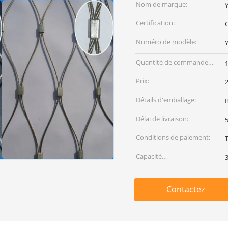
Nom de marque:
Certification:
C
Numéro de modèle:
Quantité de commande
min:
Prix:
Détails d'emballage:
B
Délai de livraison:
5
Conditions de paiement:
Capacité
d'approvisionnement:
Contactez