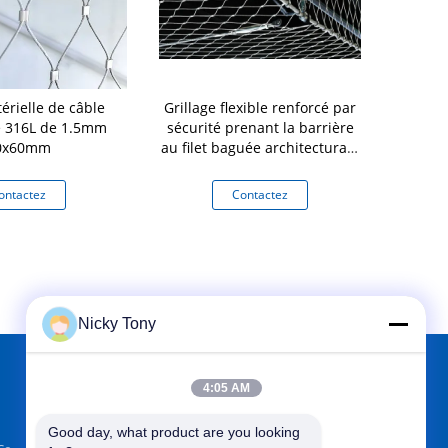
érielle de câble
Grillage flexible renforcé par
maille fl
e 316L de 1.5mm
sécurité prenant la barrière
d'acier ino
0x60mm
au filet baguée architecturale
de solides solubles 304
ontactez
Contactez
Co
Nicky Tony
4:05 AM
TROUVEZ-NOUS SUR
Good day, what product are you looking 