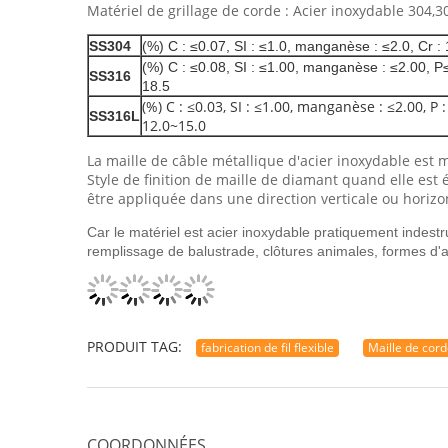
Matériel de grillage de corde : Acier inoxydable 304,30
SS304
(%) C : ≤0.07, SI : ≤1.0, manganèse : ≤2.0, Cr : 1
(%) C : ≤0.08, SI : ≤1.00, manganèse : ≤2.00, P≤ 
SS316
18.5
(%) C : ≤0.03, SI : ≤1.00, manganèse : ≤2.00, P :
SS316L
12.0~15.0
La maille de câble métallique d'acier inoxydable est
Style de finition de maille de diamant quand elle est 
être appliquée dans une direction verticale ou horizo
Car le matériel est acier inoxydable pratiquement indestruct
remplissage de balustrade, clôtures animales, formes d'art,
PRODUIT TAG:
fabrication de fil flexible
Maille de cord
COORDONNÉES