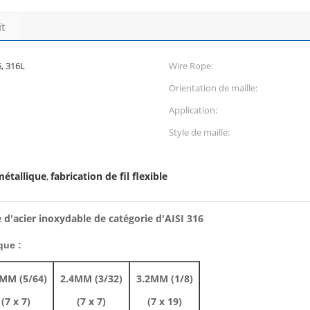
it
6, 316L
Wire Rope:
Orientation de maille:
Application:
Style de maille:
métallique
fabrication de fil flexible
,
e d'acier inoxydable de catégorie d'AISI 316
que :
MM (5/64)
2.4MM (3/32)
3.2MM (1/8)
(7 x 7)
(7 x 7)
(7 x 19)