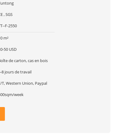
Yuntong
E , SGS
YT--F-2550
10 m²
20-50 USD
oîte de carton, cas en bois
-8 jours de travail
T/T, Western Union, Paypal
300sqm/week