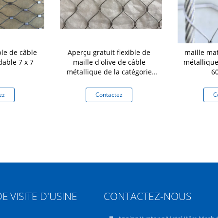
ble de câble
Aperçu gratuit flexible de
maille mat
dable 7 x 7
maille d'olive de câble
métalliqu
métallique de la catégorie
6
AISI316
ez
Contactez
C
DE
VISITE D'USINE
CONTACTEZ-NOUS