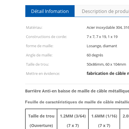
Détail Infomation
Description de produ
Matériau:
Acier inoxydable 304, 31
Constructions de corde:
7 x 7, 7 x 19, 1 x 19
forme de maille:
Losange, diamant
Angle de maille:
60 degrés
Taille de trou:
50x86mm, 60 x 104mm
fabrication de câble 
Mettre en évidence:
Barrière Anti-en baisse de maille de câble métalliqu
Feuille de caractéristiques de maille de câble métalli
Taille de trou
1.2MM (3/64)
1.6MM (1/16)
2.0
(Ouverture)
(7 x 7)
(7 x 7)