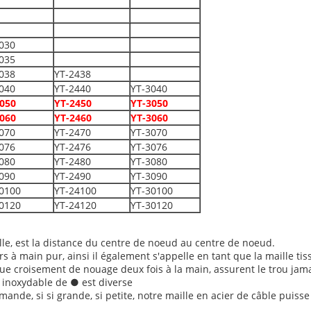
030
035
038
YT-2438
040
YT-2440
YT-3040
050
YT-2450
YT-3050
060
YT-2460
YT-3060
070
YT-2470
YT-3070
076
YT-2476
YT-3076
080
YT-2480
YT-3080
090
YT-2490
YT-3090
0100
YT-24100
YT-30100
0120
YT-24120
YT-30120
ille, est la distance du centre de noeud au centre de noeud.
ers à main pur, ainsi il également s'appelle en tant que la maille t
ue croisement de nouage deux fois à la main, assurent le trou jama
er inoxydable de ● est diverse
nde, si si grande, si petite, notre maille en acier de câble puisse