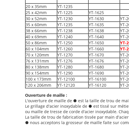
20 x 35mm
YT-1235
25 x 42mm
YT-1225
YT-1625
30 x 52mm
YT-1230
YT-1630
YT-2
35 x 60mm
YT-1235
YT-1635
YT-2
38 x 66mm
YT-1238
YT-1638
YT-2
40 x 69mm
YT-1240
YT-1640
YT-2
50 x 86mm
YT-1250
YT-1650
YT-2
60 x 104mm
YT-1260
YT-1660
YT-2
70 x 120mm
YT-1270
YT-1670
YT-2
76 x 131mm
YT-1276
YT-1676
YT-2
80 x 138mm
YT-1280
YT-1680
YT-2
90 x 154mm
YT-1290
YT-1690
YT-2
100 x 173mm
YT-12100
YT-16100
YT-2
120 x 206mm
YT-12120
YT-16120
YT-2
Ouverture de maille :
L'ouverture de maille de ● est la taille de trou de ma
Le grillage d'acier inoxydable de ● est tissé sur méti
ou maille de tresse de corde d'acier inoxydable. Chaq
La taille de trou de fabrication tissée par main d'aci
● nous acceptons la grosseur de maille faite sur comma