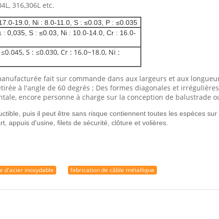
4L, 316,306L etc.
7.0-19.0, Ni : 8.0-11.0, S : ≤0.03, P : ≤0.035
: 0,035, S : ≤0.03, Ni : 10.0-14.0, Cr : 16.0-
 ≤0.045, S : ≤0.030, Cr : 16.0~18.0, Ni :
 manufacturée fait sur commande dans aux largeurs et aux longueurs
étirée à l'angle de 60 degrés ; Des formes diagonales et irrégulièr
ntale, encore personne à charge sur la conception de balustrade ou
ible, puis il peut être sans risque contiennent toutes les espèces sur la 
 appuis d'usine, filets de sécurité, clôture et volières.
e d'acier inoxydable
fabrication de câble métallique