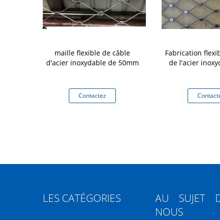
 renforcé par
maille flexible de câble
Fabrication flexi
 la barrière
d'acier inoxydable de 50mm
de l'acier inoxy
rchitecturale
lubles 304
tez
Contactez
Contact
LES CATÉGORIES
AU SUJET 
NOUS