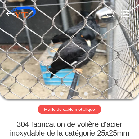
Anping
Yuntong
Metal
Wire
Mesh
Co.,Ltd.
All
Rights
MAISON
Reserved.
PRODUITS
AU
SUJET
DE
NOUS
Maille de câble métallique
VISITE
304 fabrication de volière d'acier
D'USINE
inoxydable de la catégorie 25x25mm