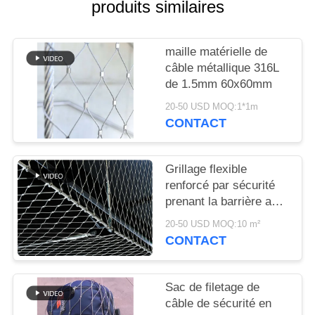
PLAN
produits similaires
DU
SITE
maille matérielle de
câble métallique 316L
de 1.5mm 60x60mm
POLITIQUE
20-50 USD MOQ:1*1m
DE
CONTACT
CONFIDENTIALITÉ
Grillage flexible
renforcé par sécurité
prenant la barrière au
filet baguée
20-50 USD MOQ:10 m²
architecturale de
CONTACT
solides solubles 304
Sac de filetage de
câble de sécurité en