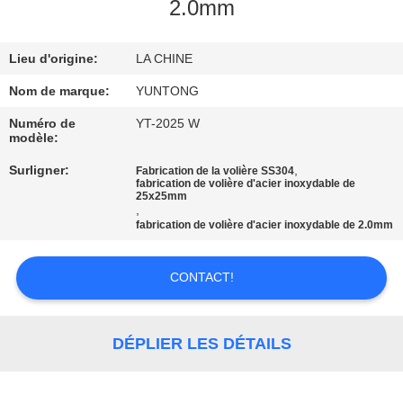
2.0mm
CONTRÔLE
Lieu d'origine:
LA CHINE
DE
QUALITÉ
Nom de marque:
YUNTONG
Numéro de
YT-2025 W
modèle:
CONTACTEZ-
Surligner:
,
Fabrication de la volière SS304
NOUS
fabrication de volière d'acier inoxydable de
25x25mm
,
fabrication de volière d'acier inoxydable de 2.0mm
NOUVELLES
CONTACT!
DEMANDEZ
UNE
DÉPLIER LES DÉTAILS
CITATION