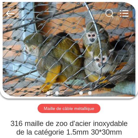
Anping
Yuntong
Metal
Wire
Mesh
Co.,Ltd.
All
Rights
MAISON
Reserved.
PRODUITS
AU
SUJET
DE
NOUS
Maille de câble métallique
VISITE
316 maille de zoo d'acier inoxydable
D'USINE
de la catégorie 1.5mm 30*30mm