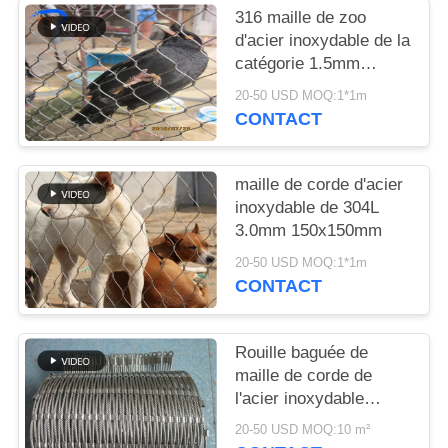
PLAN
316 maille de zoo
DU
d'acier inoxydable de la
catégorie 1.5mm
SITE
30*30mm
20-50 USD MOQ:1*1m
CONTACT
POLITIQUE
DE
maille de corde d'acier
CONFIDENTIALITÉ
inoxydable de 304L
3.0mm 150x150mm
20-50 USD MOQ:1*1m
CONTACT
Rouille baguée de
maille de corde de
l'acier inoxydable
AISI316 résistante pour
20-50 USD MOQ:10 m²
l'architecture