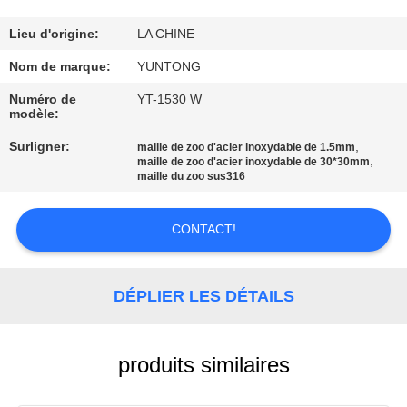
CONTRÔLE
Lieu d'origine:
LA CHINE
DE
Nom de marque:
YUNTONG
QUALITÉ
Numéro de
YT-1530 W
modèle:
Surligner:
,
CONTACTEZ-
maille de zoo d'acier inoxydable de 1.5mm
,
maille de zoo d'acier inoxydable de 30*30mm
NOUS
maille du zoo sus316
CONTACT!
NOUVELLES
DEMANDEZ
DÉPLIER LES DÉTAILS
UNE
CITATION
produits similaires