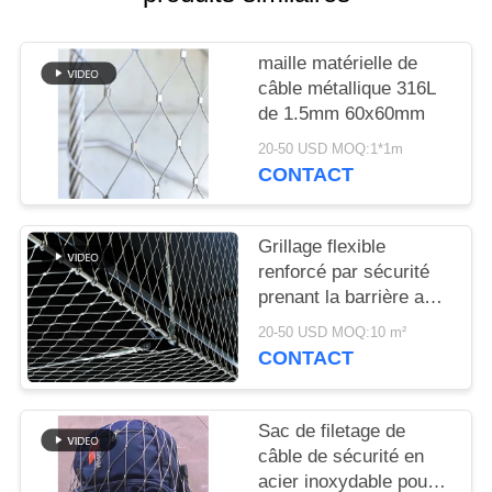
PLAN
DU
maille matérielle de
SITE
câble métallique 316L
de 1.5mm 60x60mm
POLITIQUE
20-50 USD MOQ:1*1m
CONTACT
DE
CONFIDENTIALITÉ
Grillage flexible
renforcé par sécurité
prenant la barrière au
filet baguée
20-50 USD MOQ:10 m²
architecturale de
CONTACT
solides solubles 304
Sac de filetage de
câble de sécurité en
acier inoxydable pour