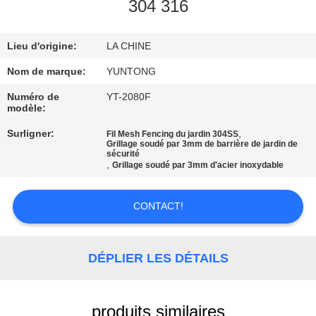
304 316
CONTRÔLE
Lieu d'origine:
LA CHINE
DE
QUALITÉ
Nom de marque:
YUNTONG
Numéro de
YT-2080F
modèle:
CONTACTEZ-
Surligner:
,
Fil Mesh Fencing du jardin 304SS
NOUS
Grillage soudé par 3mm de barrière de jardin de
sécurité
,
Grillage soudé par 3mm d'acier inoxydable
NOUVELLES
CONTACT!
DEMANDEZ
UNE
DÉPLIER LES DÉTAILS
CITATION
produits similaires