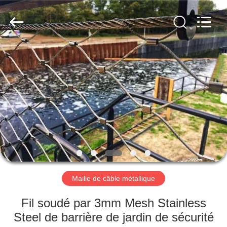
Anping
Yuntong
Metal
Wire
Mesh
Co.,Ltd.
All
Rights
MAISON
Reserved.
PRODUITS
AU
SUJET
DE
NOUS
Maille de câble métallique
VISITE
Fil soudé par 3mm Mesh Stainless
D'USINE
Steel de barrière de jardin de sécurité