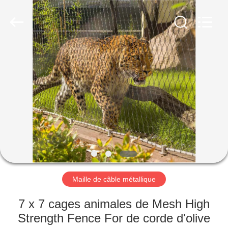
Anping
Yuntong
Metal
Wire
Mesh
Co.,Ltd.
All
Rights
MAISON
Reserved.
PRODUITS
AU
SUJET
DE
NOUS
Maille de câble métallique
VISITE
7 x 7 cages animales de Mesh High
D'USINE
Strength Fence For de corde d'olive