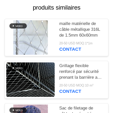
PLAN
produits similaires
DU
SITE
maille matérielle de
câble métallique 316L
POLITIQUE
de 1.5mm 60x60mm
DE
20-50 USD MOQ:1*1m
CONTACT
CONFIDENTIALITÉ
Grillage flexible
renforcé par sécurité
prenant la barrière au
filet baguée
20-50 USD MOQ:10 m²
architecturale de
CONTACT
solides solubles 304
Sac de filetage de