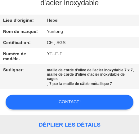
d'acier inoxydable
CONTRÔLE
Lieu d'origine:
Hebei
DE
QUALITÉ
Nom de marque:
Yuntong
Certification:
CE , SGS
CONTACTEZ-
Numéro de
YT--F-F
modèle:
NOUS
Surligner:
,
maille de corde d'olive de l'acier inoxydable 7 x 7
maille de corde d'olive d'acier inoxydable de
cages
NOUVELLES
,
7 par la maille de câble métallique 7
DEMANDEZ
CONTACT!
UNE
CITATION
DÉPLIER LES DÉTAILS