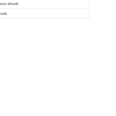
uis désolé.
solé.