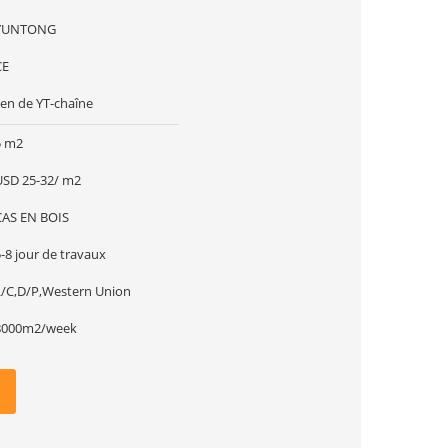
YUNTONG
CE
ien de YT-chaîne
5 m2
USD 25-32/ m2
CAS EN BOIS
-8 jour de travaux
L/C,D/P,Western Union
8000m2/week