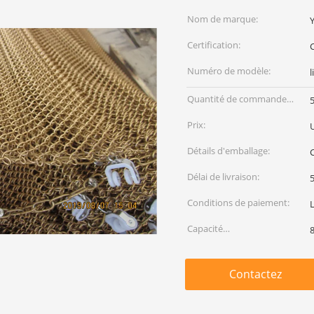
Nom de marque:
Certification:
Numéro de modèle:
l
Quantité de commande
min:
Prix:
Détails d'emballage:
Délai de livraison:
5
Conditions de paiement:
Capacité
d'approvisionnement:
Contactez