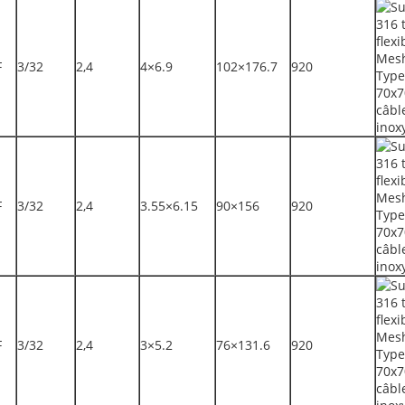
F
3/32
2,4
4×6.9
102×176.7
920
F
3/32
2,4
3.55×6.15
90×156
920
F
3/32
2,4
3×5.2
76×131.6
920