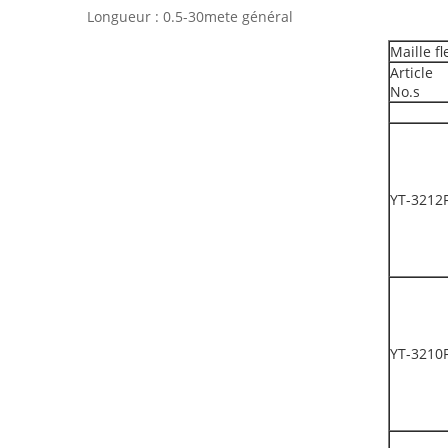
Longueur : 0.5-30mete général
Maille fl
Article
No.s
YT-3212
YT-3210