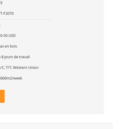
CE
YT-F2070
5
20-50 USD
as en bois
-8 jours de travail
L/C, T/T, Western Union
8000m2/week