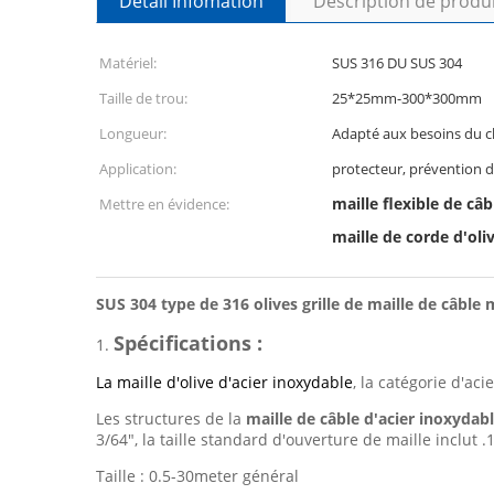
Détail Infomation
Description de produ
Matériel:
SUS 316 DU SUS 304
Taille de trou:
25*25mm-300*300mm
Longueur:
Adapté aux besoins du cl
Application:
protecteur, prévention
maille flexible de câ
Mettre en évidence:
maille de corde d'ol
SUS 304 type de 316 olives grille de maille de câble 
Spécifications :
1.
La maille d'olive d'acier inoxydable
, la catégorie d'ac
Les structures de la
maille de câble d'acier inoxydab
3/64", la taille standard d'ouverture de maille inclut .1" 
Taille : 0.5-30meter général