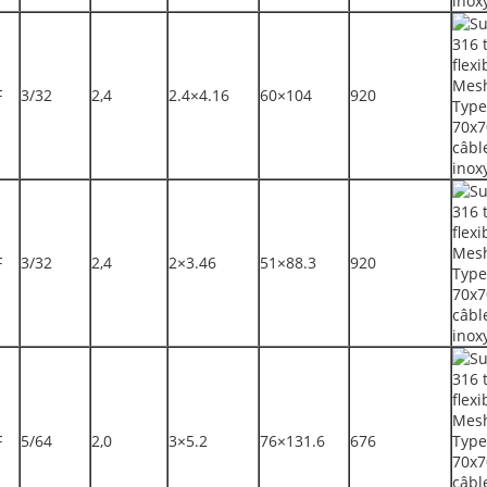
F
3/32
2,4
2.4×4.16
60×104
920
F
3/32
2,4
2×3.46
51×88.3
920
F
5/64
2,0
3×5.2
76×131.6
676