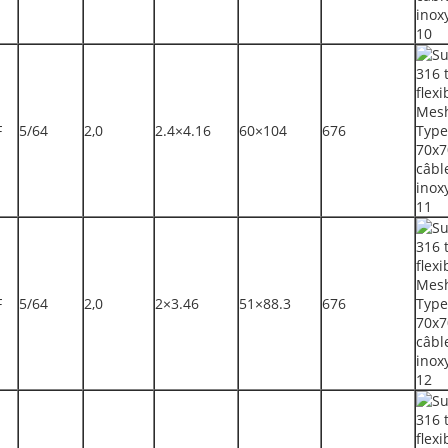
F
5/64
2,0
2.4×4.16
60×104
676
F
5/64
2,0
2×3.46
51×88.3
676