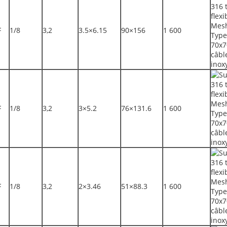
F
1/8
3,2
3.5×6.15
90×156
1 600
F
1/8
3,2
3×5.2
76×131.6
1 600
F
1/8
3,2
2×3.46
51×88.3
1 600