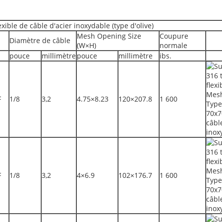
exible de câble d'acier inoxydable (type d'olive)
Mesh Opening Size
Coupure
Diamètre de câble
(W×H)
normale
pouce
millimètre
pouce
millimètre
ibs.
F
1/8
3,2
4.75×8.23
120×207.8
1 600
F
1/8
3,2
4×6.9
102×176.7
1 600