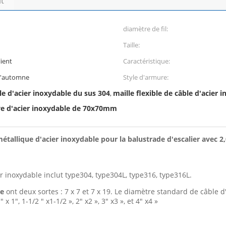
it
diamètre de fil:
Taille:
ient
Caractéristique:
 d'automne
Style d'armure:
ble d'acier inoxydable du sus 304
maille flexible de câble d'acier 
,
ive d'acier inoxydable de 70x70mm
métallique d'acier inoxydable pour la balustrade d'escalier avec 2,
ier inoxydable inclut type304, type304L, type316, type316L.
le
ont deux sortes : 7 x 7 et 7 x 19. Le diamètre standard de câble d'a
x 1", 1-1/2 " x1-1/2 », 2" x2 », 3" x3 », et 4" x4 »